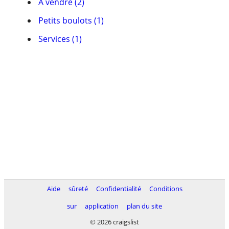
À vendre (2)
Petits boulots (1)
Services (1)
Aide
sûreté
Confidentialité
Conditions
sur
application
plan du site
© 2026 craigslist