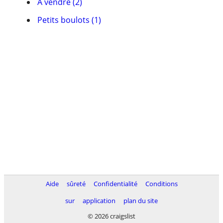
À vendre (2)
Petits boulots (1)
Aide
sûreté
Confidentialité
Conditions
sur
application
plan du site
© 2026 craigslist