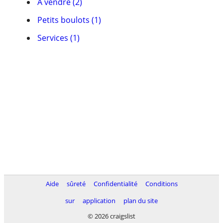
À vendre (2)
Petits boulots (1)
Services (1)
Aide
sûreté
Confidentialité
Conditions
sur
application
plan du site
© 2026 craigslist