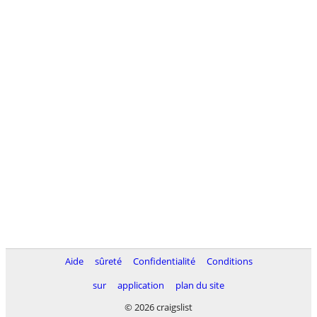
Aide
sûreté
Confidentialité
Conditions
sur
application
plan du site
© 2026 craigslist