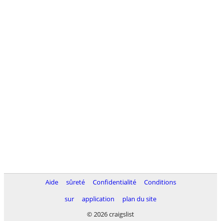
Aide
sûreté
Confidentialité
Conditions
sur
application
plan du site
© 2026 craigslist