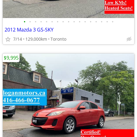
•
•
•
•
•
•
•
•
•
•
•
•
•
•
•
•
•
2012 Mazda 3 GS-SKY
7/14
129,000km
Toronto
$9,995