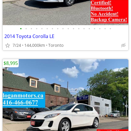
•
•
•
•
•
•
•
•
•
•
•
•
•
•
•
•
•
•
2014 Toyota Corolla LE
7/24
144,000km
Toronto
$8,995