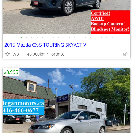
•
•
•
•
•
•
•
•
•
•
•
•
•
•
•
•
•
•
2015 Mazda CX-5 TOURING SKYACTIV
7/31
146,000km
Toronto
$8,995