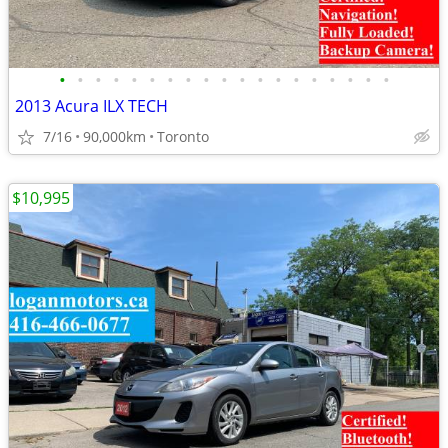
•
•
•
•
•
•
•
•
•
•
•
•
•
•
•
•
•
•
•
2013 Acura ILX TECH
7/16
90,000km
Toronto
$10,995