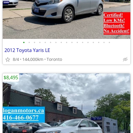
•
•
•
•
•
•
•
•
•
•
•
•
•
•
•
•
•
2012 Toyota Yaris LE
8/4
144,000km
Toronto
$8,495