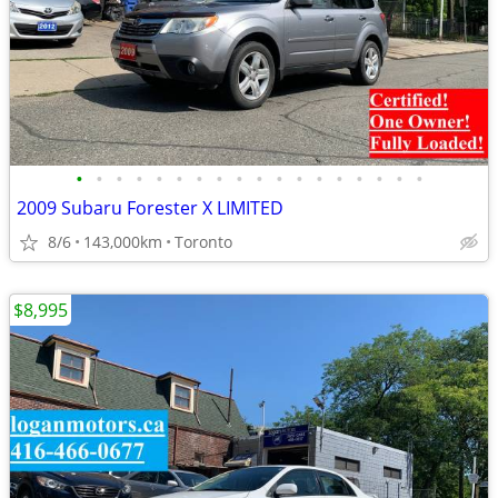
•
•
•
•
•
•
•
•
•
•
•
•
•
•
•
•
•
•
2009 Subaru Forester X LIMITED
8/6
143,000km
Toronto
$8,995