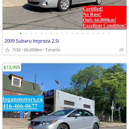
•
•
•
•
•
•
•
•
•
•
•
•
•
•
•
•
•
•
2009 Subaru Impreza 2.5i
7/30
66,000km
Toronto
$13,995