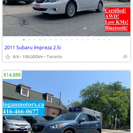
•
•
•
•
•
•
•
•
•
•
•
•
•
•
•
•
•
2011 Subaru Impreza 2.5i
8/4
108,000km
Toronto
$14,888