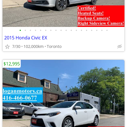
•
•
•
•
•
•
•
•
•
•
•
•
•
•
•
•
•
•
2015 Honda Civic EX
7/30
102,000km
Toronto
$12,995