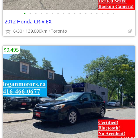
•
•
•
•
•
•
•
•
•
•
•
•
•
•
•
•
•
2012 Honda CR-V EX
6/30
139,000km
Toronto
$9,495