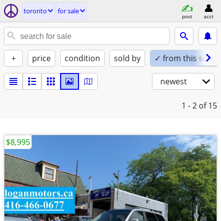
toronto
for sale
post
acct
+
price
condition
sold by
✓ from this seller
newest
1 - 2
of 15
$8,995