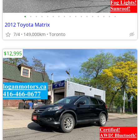
•
•
•
•
•
•
•
•
•
•
•
•
•
•
•
•
•
2012 Toyota Matrix
7/4
149,000km
Toronto
$12,995