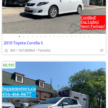
•
•
•
•
•
•
•
•
•
•
•
•
•
•
•
•
•
2010 Toyota Corolla S
8/5
167,000km
Toronto
$8,995