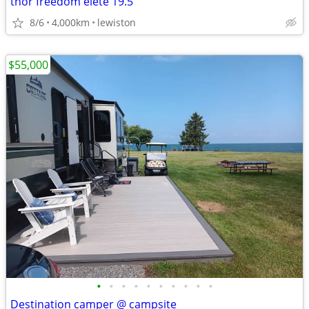
thor freedom elete 19.5
8/6
4,000km
lewiston
$55,000
•
•
•
•
•
•
•
•
•
•
Destination camper @ campsite