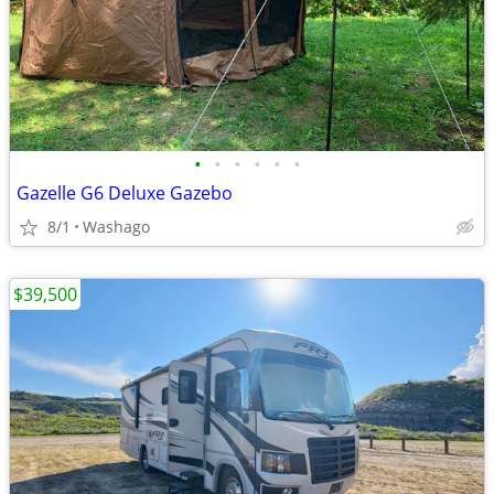
•
•
•
•
•
•
Gazelle G6 Deluxe Gazebo
8/1
Washago
$39,500