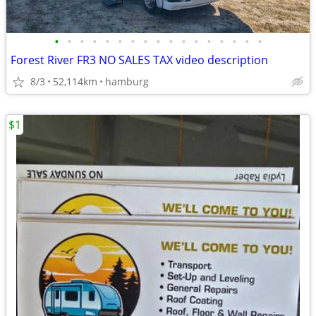
•
•
•
•
•
•
•
•
•
•
•
•
•
•
•
•
•
Forest River FR3 NO SALES TAX video description
8/3
52,114km
hamburg
$1