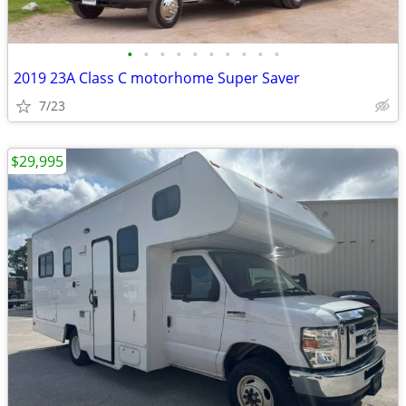
•
•
•
•
•
•
•
•
•
•
2019 23A Class C motorhome Super Saver
7/23
$29,995