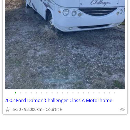
•
•
•
•
•
•
•
•
•
•
•
•
•
•
•
•
•
•
•
•
2002 Ford Damon Challenger Class A Motorhome
6/30
93,000km
Courtice