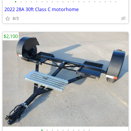
•
•
•
•
•
•
•
•
•
•
•
•
•
•
•
•
•
•
•
•
2022 28A 30ft Class C motorhome
8/3
$2,100
•
•
•
•
•
•
•
•
•
•