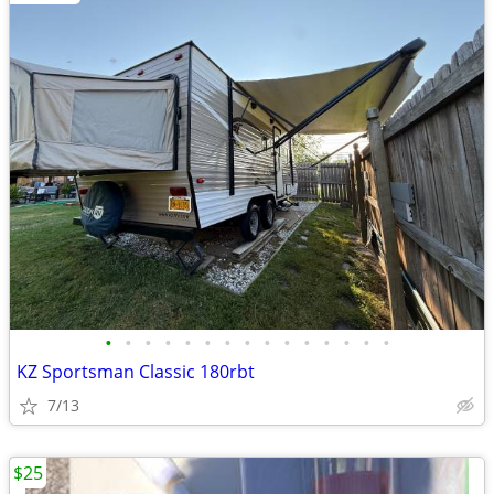
•
•
•
•
•
•
•
•
•
•
•
•
•
•
•
KZ Sportsman Classic 180rbt
7/13
$25