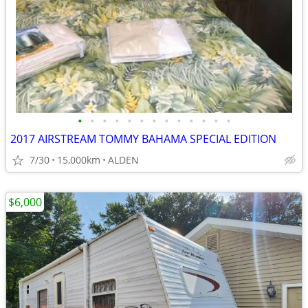
•
•
•
•
•
•
•
•
•
•
•
•
•
2017 AIRSTREAM TOMMY BAHAMA SPECIAL EDITION
7/30
15,000km
ALDEN
$6,000