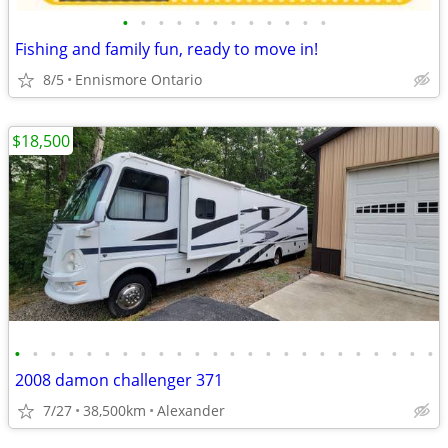
•
•
•
•
•
•
•
•
•
•
•
•
Fishing and family fun, ready to move in!
8/5
Ennismore Ontario
$18,500
•
•
•
•
•
•
•
•
•
•
•
•
•
•
•
•
•
•
•
•
•
•
•
•
2008 damon challenger 371
7/27
38,500km
Alexander