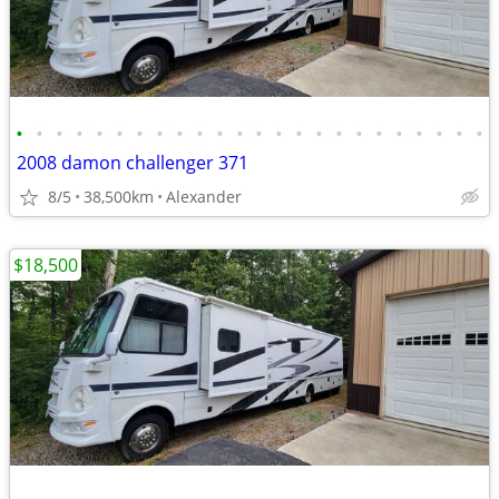
•
•
•
•
•
•
•
•
•
•
•
•
•
•
•
•
•
•
•
•
•
•
•
•
2008 damon challenger 371
8/5
38,500km
Alexander
$18,500