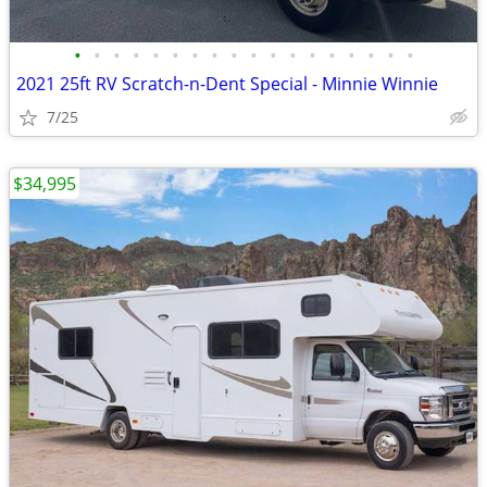
•
•
•
•
•
•
•
•
•
•
•
•
•
•
•
•
•
•
2021 25ft RV Scratch-n-Dent Special - Minnie Winnie
7/25
$34,995