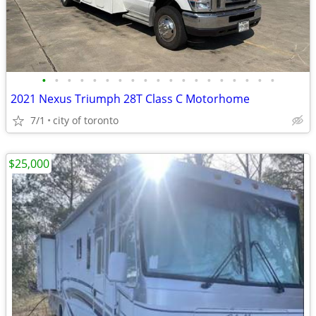
•
•
•
•
•
•
•
•
•
•
•
•
•
•
•
•
•
•
•
2021 Nexus Triumph 28T Class C Motorhome
7/1
city of toronto
$25,000