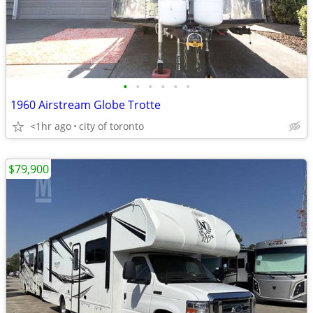
•
•
•
•
•
•
1960 Airstream Globe Trotte
<1hr ago
city of toronto
$79,900