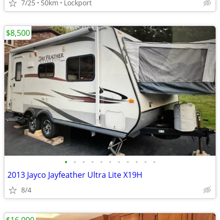
7/25
50km
Lockport
$8,500
•
•
•
•
•
•
•
•
•
•
•
2013 Jayco Jayfeather Ultra Lite X19H
8/4