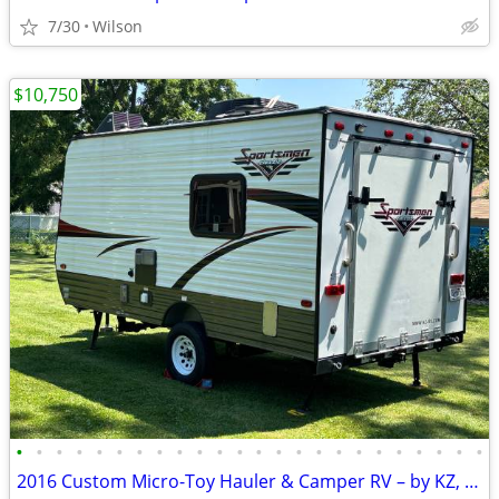
7/30
Wilson
$10,750
•
•
•
•
•
•
•
•
•
•
•
•
•
•
•
•
•
•
•
•
•
•
•
•
2016 Custom Micro-Toy Hauler & Camper RV – by KZ, now only: