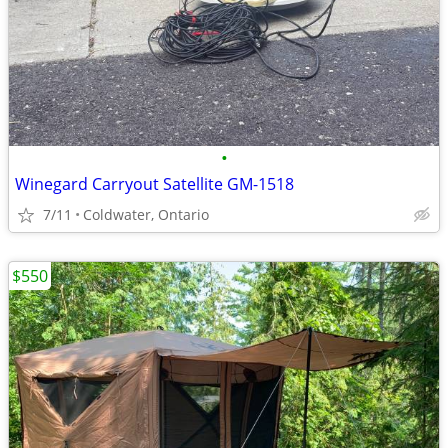
•
Winegard Carryout Satellite GM-1518
7/11
Coldwater, Ontario
$550