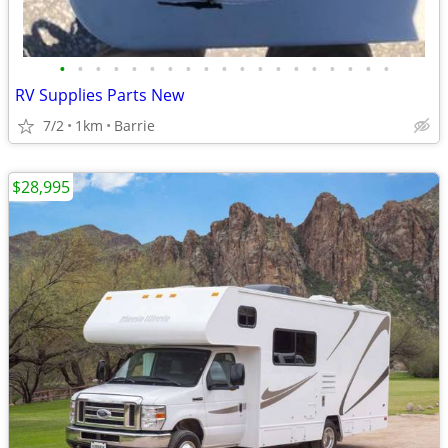
•
•
•
•
•
•
•
•
•
•
•
•
•
•
•
•
•
•
•
RV Supplies Parts New
7/2
1km
Barrie
$28,995