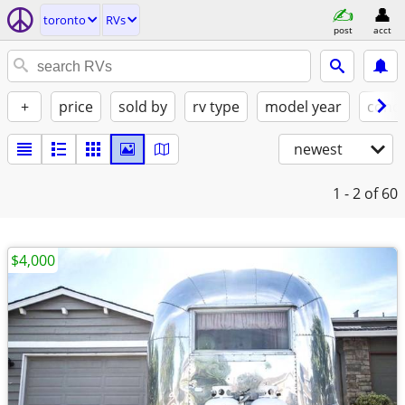
toronto
RVs
post
acct
+
price
sold by
rv type
model year
condi
newest
1 - 2
of 60
$4,000