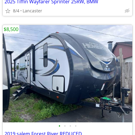
2025 Tiffin Wayfarer Sprinter 25RW, BMW
8/4
Lancaster
$8,500
•
•
•
•
2019 salem Forest River REDUCED