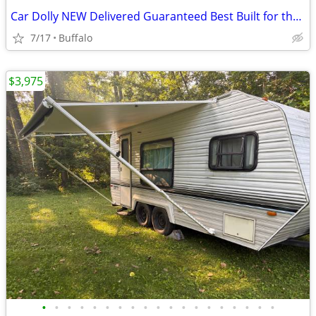
Car Dolly NEW Delivered Guaranteed Best Built for the Money in U.S.!
7/17
Buffalo
$3,975
•
•
•
•
•
•
•
•
•
•
•
•
•
•
•
•
•
•
•