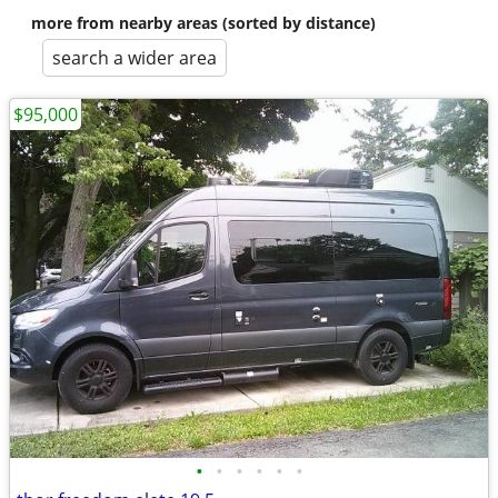
more from nearby areas (sorted by distance)
search a wider area
$95,000
•
•
•
•
•
•