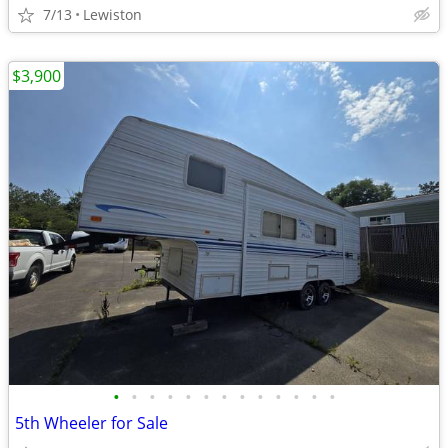
7/13
Lewiston
$3,900
•
•
•
•
•
•
•
•
•
•
•
•
•
5th Wheeler for Sale