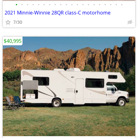
•
•
•
•
•
•
•
•
•
•
•
•
•
•
•
•
•
•
•
•
2021 Minnie-Winnie 28QR class-C motorhome
7/30
$40,995