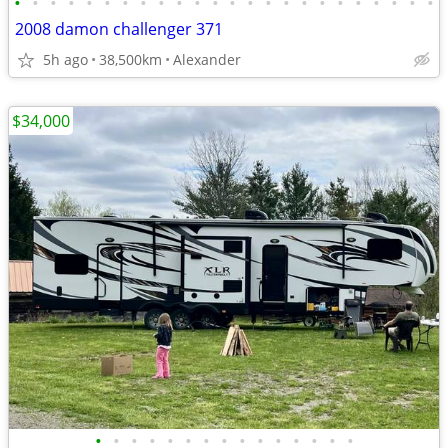
•
•
•
•
•
•
•
•
•
•
•
•
•
•
•
•
•
•
•
•
•
•
•
•
2008 damon challenger 371
5h ago
38,500km
Alexander
$34,000
•
•
•
•
•
•
•
•
•
•
•
•
•
•
•