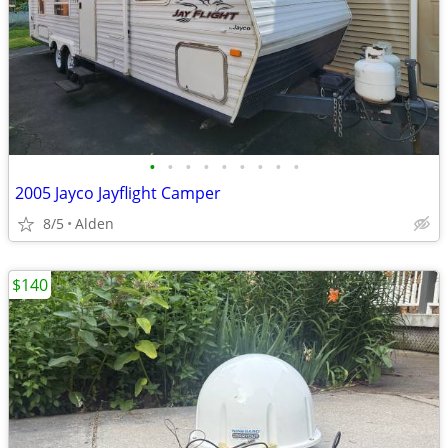
•
•
•
•
•
•
•
•
•
2005 Jayco Jayflight Camper
8/5
Alden
$140