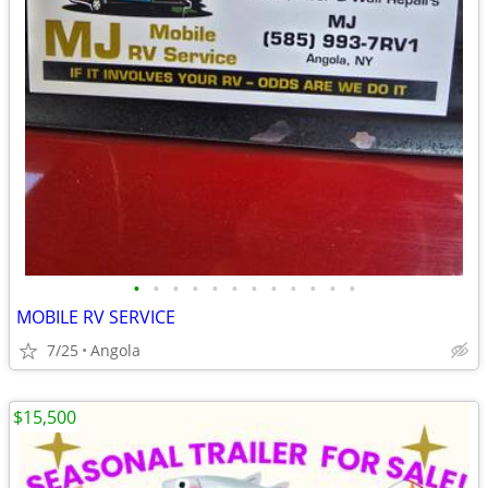
•
•
•
•
•
•
•
•
•
•
•
•
MOBILE RV SERVICE
7/25
Angola
$15,500