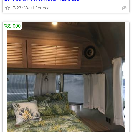
7/23
West Seneca
$85,000