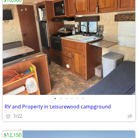
$16,000
•
•
•
•
•
•
RV and Property in Leisurewood campground
7/22
$12,150