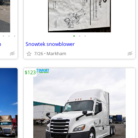
•
•
•
•
•
•
n
Snowtek snowblower
7/26
Markham
$123