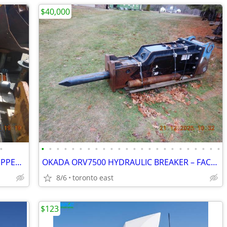
$40,000
•
•
•
•
•
•
•
•
•
•
•
•
•
•
•
•
•
•
•
•
•
•
•
•
•
NEW 2024 CAT 330 / 336 HEAVY-DUTY RIPPER – FITS 300–450 CLASS EXCAVATO
OKADA ORV7500 HYDRAULIC BREAKER – FACTORY STAGE 2 2023 REBUILD
8/6
toronto east
$123