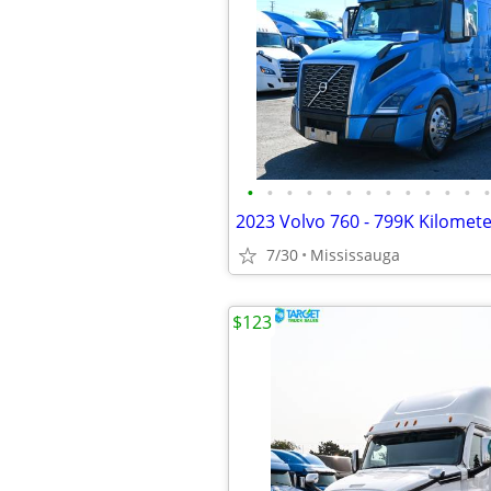
•
•
•
•
•
•
•
•
•
•
•
•
•
2023 Volvo 760 - 799K Kilomet
7/30
Mississauga
$123