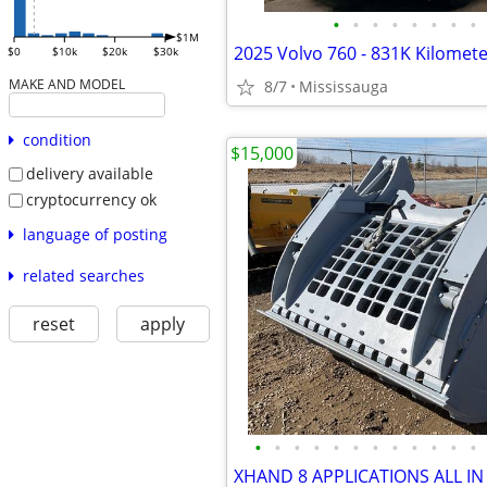
•
•
•
•
•
•
•
•
$1M
2025 Volvo 760 - 831K Kilomet
$0
$10k
$20k
$30k
MAKE AND MODEL
8/7
Mississauga
condition
$15,000
delivery available
cryptocurrency ok
language of posting
related searches
reset
apply
•
•
•
•
•
•
•
•
•
•
•
•