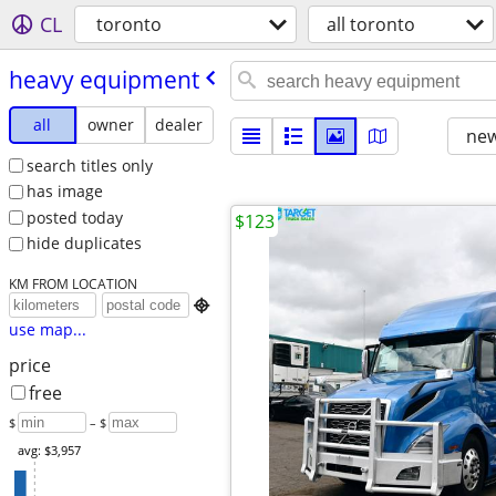
CL
toronto
all toronto
heavy equipment
all
owner
dealer
new
search titles only
has image
posted today
$123
hide duplicates
KM FROM LOCATION

use map...
price
free
$
– $
avg: $3,957