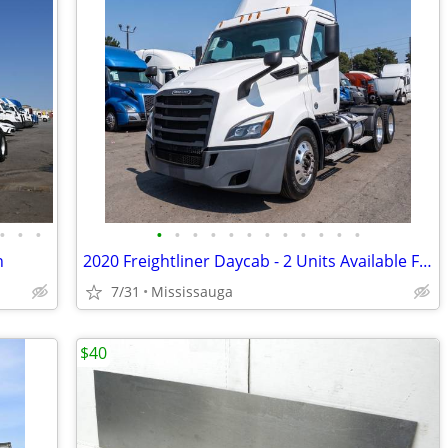
•
•
•
•
•
•
•
•
•
•
•
•
•
•
•
n
2020 Freightliner Daycab - 2 Units Available For Sale
7/31
Mississauga
$40