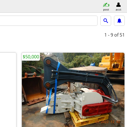
post
acct
1 - 9
of 51
$50,000