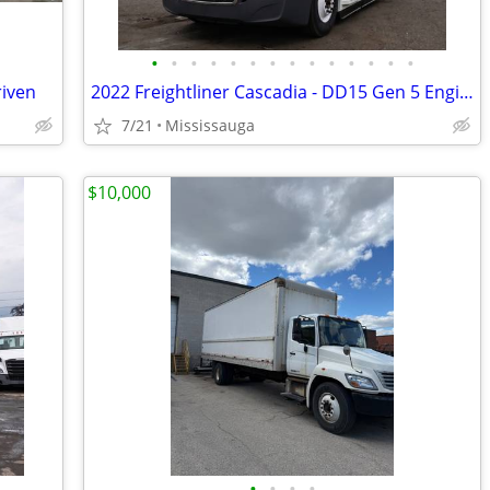
•
•
•
•
•
•
•
•
•
•
•
•
•
•
riven
2022 Freightliner Cascadia - DD15 Gen 5 Engine / 3.08 Ratio
7/21
Mississauga
$10,000
•
•
•
•