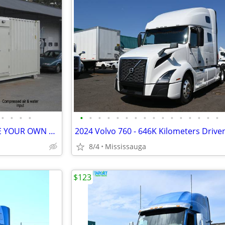
•
•
•
•
•
•
•
•
•
•
•
•
•
•
•
•
•
•
•
•
ENERGY INDEPENDENCE. MAKE YOUR OWN FUEL
2024 Volvo 760 - 646K Kilometers Drive
8/4
Mississauga
$123