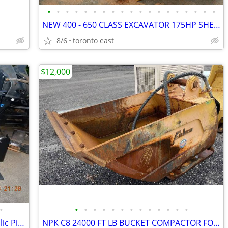
•
•
•
•
•
•
•
•
•
•
•
•
•
•
•
•
•
•
•
NEW 400 - 650 CLASS EXCAVATOR 175HP SHEET PILE DRIVER / EXTRACTOR
8/6
toronto east
$12,000
•
•
•
•
•
•
•
•
•
•
•
•
•
•
HUDCO HC50 24000 FT LB Force Hydraulic Pile Driver / Compactor
NPK C8 24000 FT LB BUCKET COMPACTOR FOR 200-240 EXCAVATOR