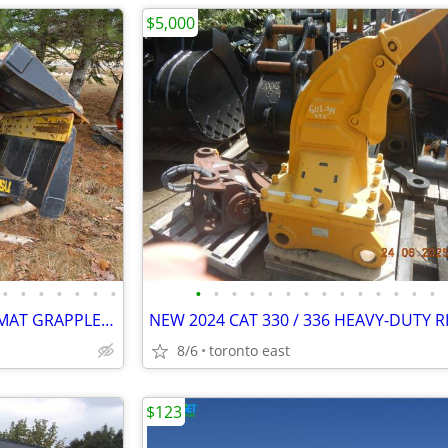
$5,000
•
•
•
•
•
•
•
•
•
•
•
•
•
•
•
•
•
•
•
•
•
NEW 60” TYSEA DEMOLITION / MAT GRAPPLE – 200–350 EXCAVATORS
8/6
toronto east
$123