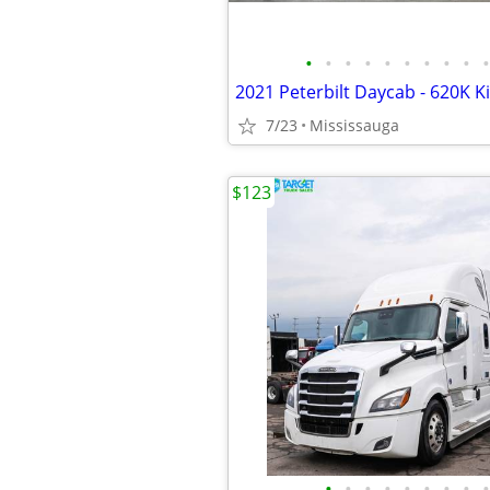
•
•
•
•
•
•
•
•
•
•
7/23
Mississauga
$123
•
•
•
•
•
•
•
•
•