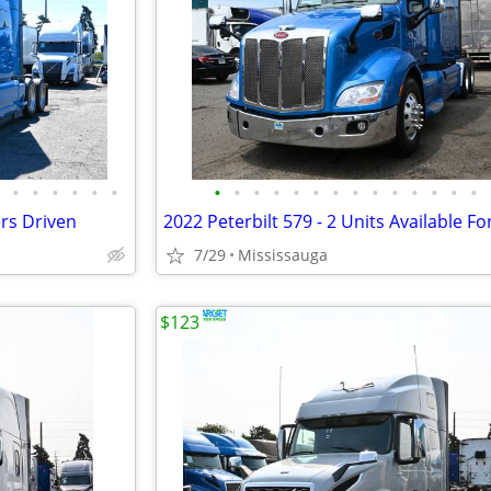
•
•
•
•
•
•
•
•
•
•
•
•
•
•
•
•
•
•
•
•
ers Driven
2022 Peterbilt 579 - 2 Units Available Fo
7/29
Mississauga
$123