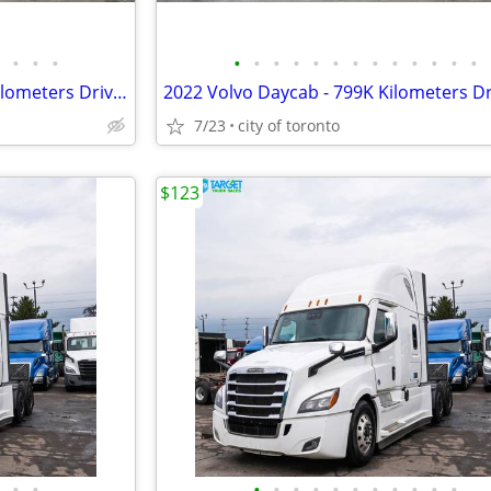
•
•
•
•
•
•
•
•
•
•
•
•
•
•
•
•
2021 Peterbilt Daycab - 620K Kilometers Driven
2022 Volvo Daycab - 799K Kilometers D
7/23
city of toronto
$123
•
•
•
•
•
•
•
•
•
•
•
•
•