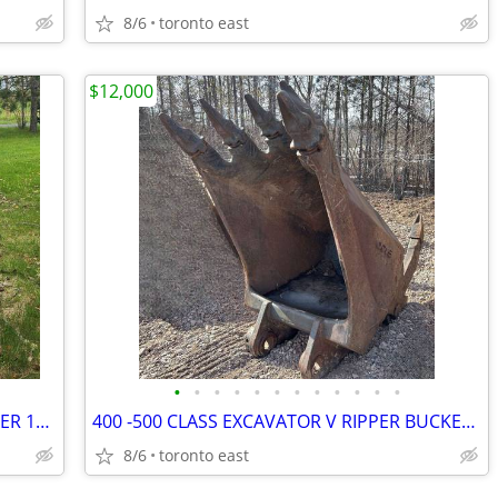
8/6
toronto east
$12,000
•
•
•
•
•
•
•
•
•
•
•
•
SLASHBUSTER SG360 36" STUMP GRINDER 150 - 350 CLASS EXCAVATORS
400 -500 CLASS EXCAVATOR V RIPPER BUCKET c/w ESCO RIPPERS BUILT IN
8/6
toronto east