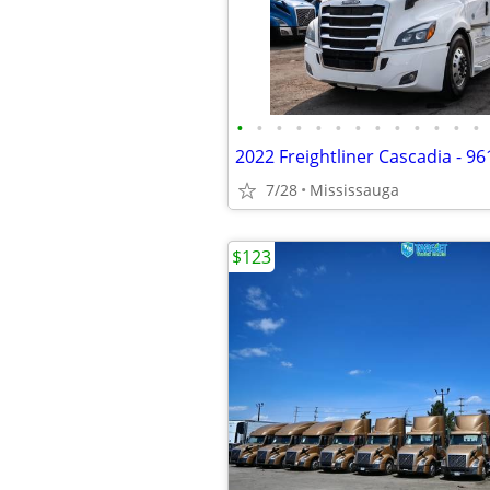
•
•
•
•
•
•
•
•
•
•
•
•
•
7/28
Mississauga
$123