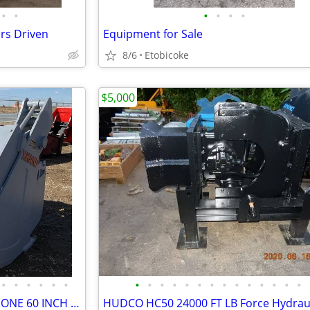
•
•
•
•
•
•
ers Driven
Equipment for Sale
8/6
Etobicoke
$5,000
•
•
•
•
•
•
•
•
•
•
•
•
•
•
•
•
•
•
•
•
XHAND 8 APPLICATIONS ALL IN ONE 60 INCH BUCKET - 2 X GRAPPLE- SCREENER