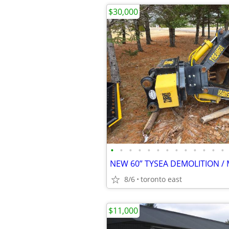
$30,000
•
•
•
•
•
•
•
•
•
•
•
•
•
8/6
toronto east
$11,000