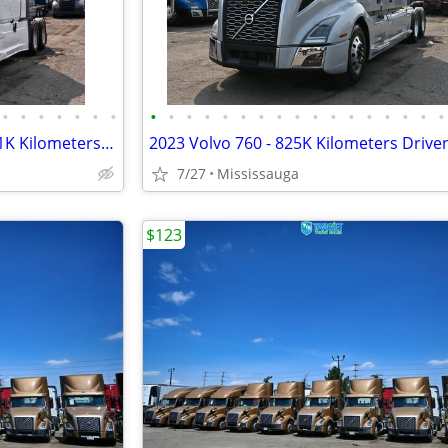
•
•
•
•
•
•
•
•
•
•
•
•
•
•
•
•
•
•
•
•
•
•
•
•
2022 Freightliner Cascadia - 961K Kilometers Driven
2023 Volvo 760 - 825K Kilometers Drive
7/27
Mississauga
$123