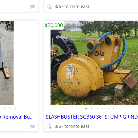
8/6
toronto east
$30,000
•
•
•
•
•
•
•
•
•
CWS CONCRETE / ASPHALT Slab Removal Bucket for Excavator
8/6
toronto east