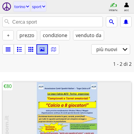
torino
sport
interv.
acc
+
prezzo
condizione
venduto da
più nuovi
1 - 2
di 2
€80