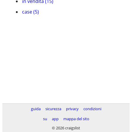
in vendita (15)
case (5)
guida
sicurezza
privacy
condizioni
su
app
mappa del sito
© 2026 craigslist