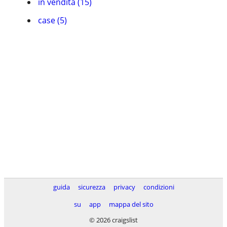
in vendita (15)
case (5)
guida
sicurezza
privacy
condizioni
su
app
mappa del sito
© 2026 craigslist