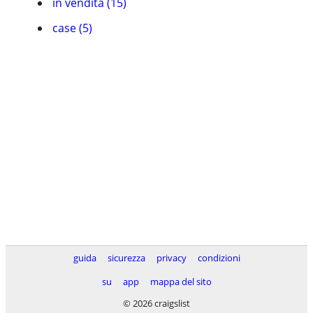
in vendita (15)
case (5)
guida
sicurezza
privacy
condizioni
su
app
mappa del sito
© 2026 craigslist