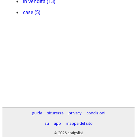
in vendita (13)
case (5)
guida
sicurezza
privacy
condizioni
su
app
mappa del sito
© 2026 craigslist