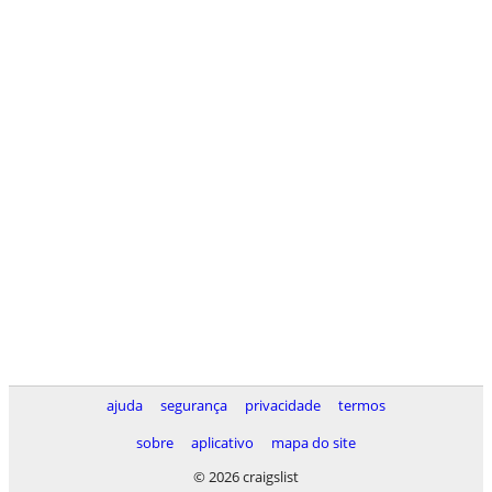
ajuda
segurança
privacidade
termos
sobre
aplicativo
mapa do site
© 2026 craigslist