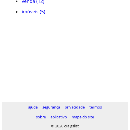
venda (12)
imóveis (5)
ajuda
segurança
privacidade
termos
sobre
aplicativo
mapa do site
© 2026 craigslist