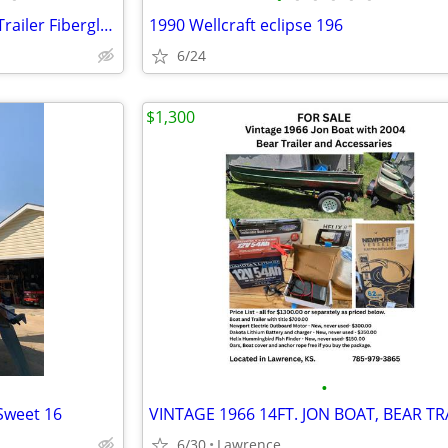
16 foot Ranger Bass boat with Trailer Fiberglass 1975
1990 Wellcraft eclipse 196
6/24
$1,300
•
Sweet 16
6/30
Lawrence