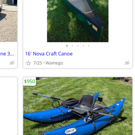
•
•
•
•
•
Rinker Captiva 246 with MerCruiser engine 350 Mag MPI
16' Nova Craft Canoe
7/25
Wamego
$950