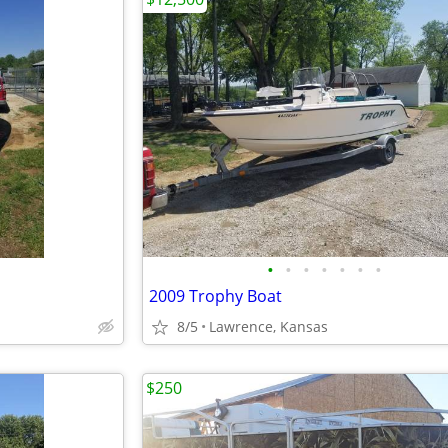
•
•
•
•
•
•
•
2009 Trophy Boat
8/5
Lawrence, Kansas
$250