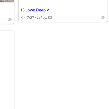
16 Lowe Deep V
7/27
LeRoy, KS