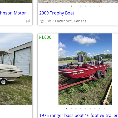
•
•
•
•
•
•
•
Johnson Motor
2009 Trophy Boat
8/5
Lawrence, Kansas
$4,800
•
•
•
•
•
•
•
•
•
1975 ranger bass boat 16 foot w/ trailer