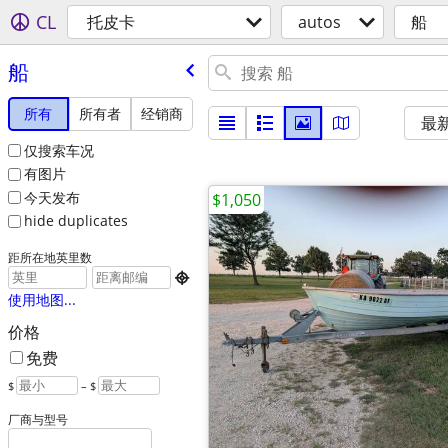
CL
托皮卡
autos
船
船
所有
所有者
经销商
最
仅搜索车况
有图片
今天发布
$1,050
hide duplicates
距所在地英里数

使用地图...
价格
免费
$
– $
厂商与型号