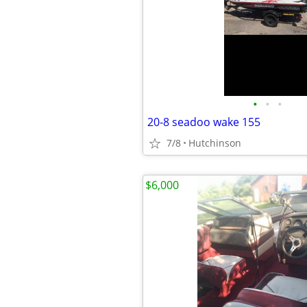
•
•
•
20-8 seadoo wake 155
7/8
Hutchinson
$6,000