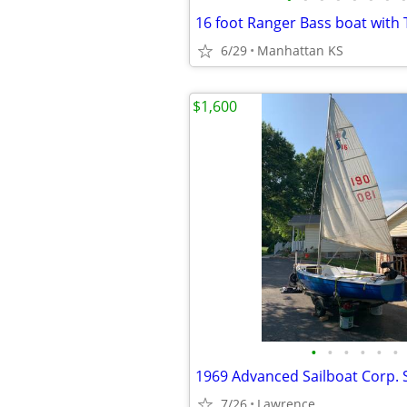
6/29
Manhattan KS
$1,600
•
•
•
•
•
•
1969 Advanced Sailboat Corp. 
7/26
Lawrence