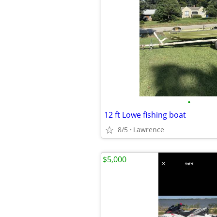
•
12 ft Lowe fishing boat
8/5
Lawrence
$5,000