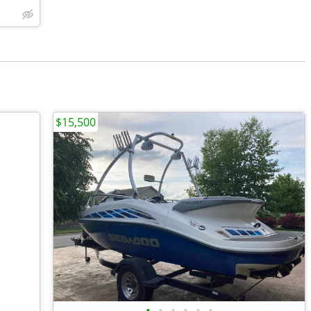
$15,500
•
•
•
•
•
•