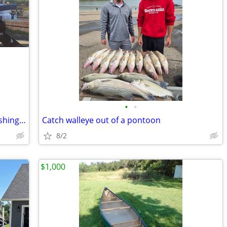
•
•
Catch walleye out of a pontoon with a fishing guide
Catch walleye out of a pontoon
8/2
$1,000