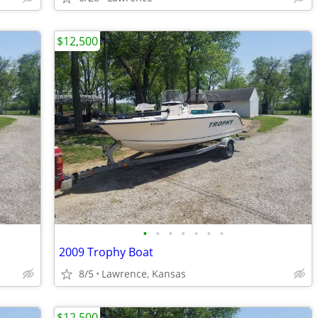
$12,500
•
•
•
•
•
•
•
2009 Trophy Boat
8/5
Lawrence, Kansas
$12,500