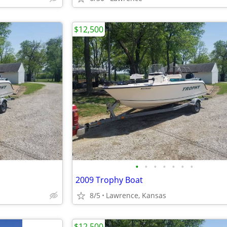
$12,500
•
•
•
•
•
•
•
2009 Trophy Boat
8/5
Lawrence, Kansas
$12,500