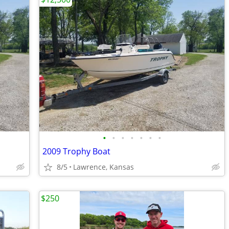
•
•
•
•
•
•
•
2009 Trophy Boat
8/5
Lawrence, Kansas
$250