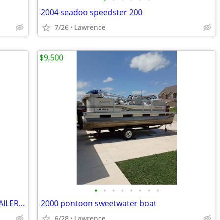
2004 seadoo speedster 200
7/26
Lawrence
$9,500
•
•
•
•
•
•
•
•
VINTAGE 1966 14FT. JON BOAT, BEAR TRAILER and Accessaties
2000 pontoon sweetwater boat
6/28
Lawrence