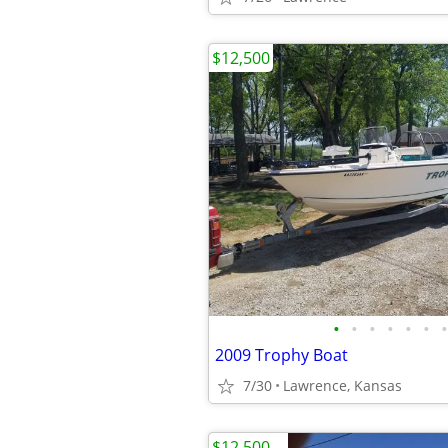
$12,500
•
•
•
•
•
•
•
2009 Trophy Boat
7/30
Lawrence, Kansas
$12,500