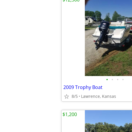
•
•
•
•
2009 Trophy Boat
8/5
Lawrence, Kansas
$1,200