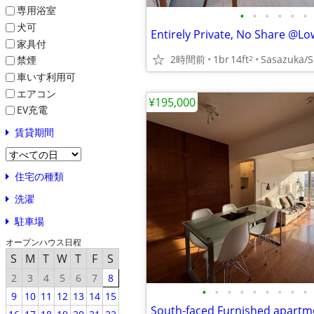
専用浴室
•
•
•
•
•
•
犬可
家具付
2時間前
1br
14ft
Sasazuka/S
2
禁煙
車いす利用可
エアコン
¥195,000
EV充電
賃貸期間
住宅の種類
洗濯
駐車場
オープンハウス日程
S
M
T
W
T
F
S
2
3
4
5
6
7
8
•
•
•
•
•
•
•
•
•
9
10
11
12
13
14
15