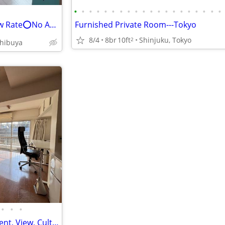
•
•
•
•
•
•
•
•
•
•
•
•
•
•
•
•
•
•
•
•
Entirely Private, No Share @Low Rate⭕️No Agency fee
Furnished Private Room---Tokyo
8/4
8br
10ft
Shinjuku, Tokyo
2
hibuya
•
•
•
South-faced Furnished apartment, View, Culture, Music near Park