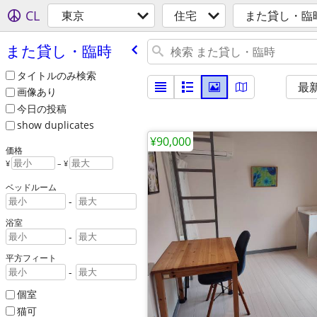
CL
東京
住宅
また貸し・臨
また貸し・臨時
タイトルのみ検索
最
画像あり
今日の投稿
show duplicates
¥90,000
価格
¥
– ¥
ベッドルーム
-
浴室
-
平方フィート
-
個室
猫可