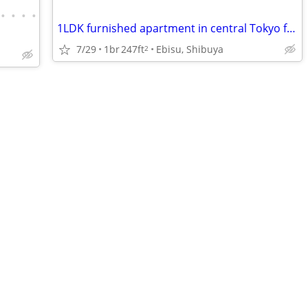
•
•
•
•
1LDK furnished apartment in central Tokyo from Sep ~ 4th week Oct '26
7/29
1br
247ft
Ebisu, Shibuya
2