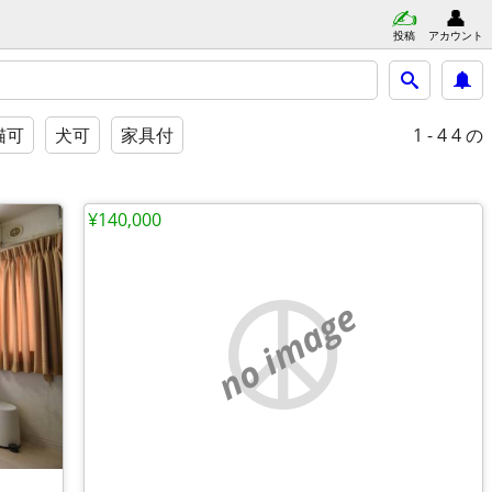
投稿
アカウント
1 - 4
4 の
猫可
犬可
家具付
¥140,000
no image