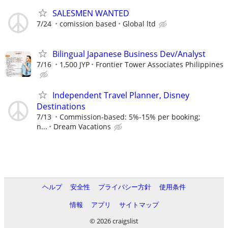
SALESMEN WANTED
7/24
comission based
Global ltd
Bilingual Japanese Business Dev/Analyst
7/16
1,500 JYP
Frontier Tower Associates Philippines
Independent Travel Planner, Disney
Destinations
7/13
Commission-based: 5%-15% per booking;
n...
Dream Vacations
ヘルプ
安全性
プライバシー方針
使用条件
情報
アプリ
サイトマップ
© 2026 craigslist