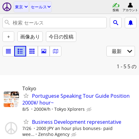
東京
セールス
投稿
アカウント
+
画像あり
今日の投稿
最新
1 - 5
5 の
Tokyo
Portuguese Speaking Tour Guide Position
2000¥/ hour~
8/5
2000¥/h
Tokyo Xplorers
Business Development representative
7/26
2000 JPY an hour plus bonuses- paid
wee...
Zensho Agency