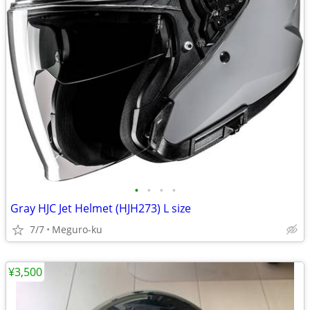
•
•
•
•
Gray HJC Jet Helmet (HJH273) L size
7/7
Meguro-ku
¥3,500