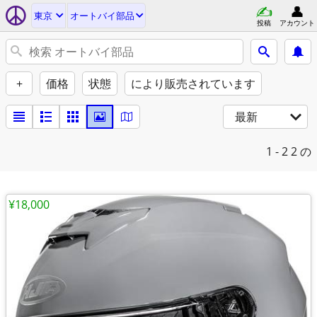
東京
オートバイ部品
投稿
アカウント
+
価格
状態
により販売されています
最新
1 - 2
2 の
¥18,000