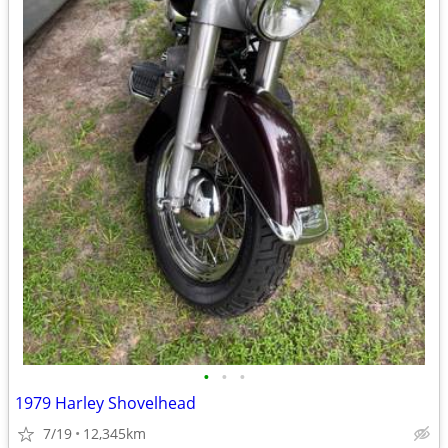
•
•
•
1979 Harley Shovelhead
7/19
12,345km