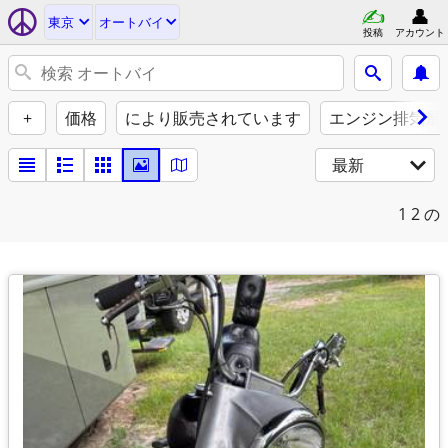
東京
オートバイ
投稿
アカウント
+
価格
により販売されています
エンジン排気量（
最新
1
2 の