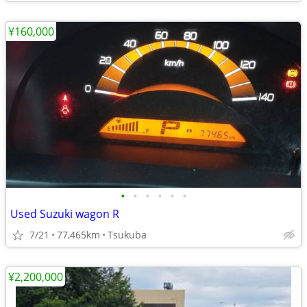
¥160,000
•
•
•
•
•
•
Used Suzuki wagon R
7/21
77,465km
Tsukuba
¥2,200,000