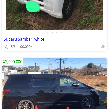
•
•
•
•
Subaru Sambar, white
8/6
100,000km
¥2,000,000