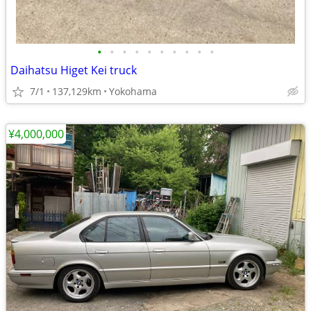
•
•
•
•
•
•
•
•
•
•
Daihatsu Higet Kei truck
7/1
137,129km
Yokohama
¥4,000,000