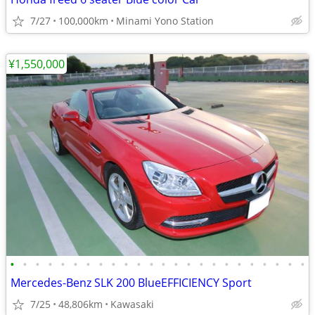
7/27
100,000km
Minami Yono Station
¥1,550,000
•
•
•
•
•
•
•
•
•
•
•
•
•
•
•
•
•
•
•
•
•
•
•
•
Mercedes-Benz SLK 200 BlueEFFICIENCY Sport
7/25
48,806km
Kawasaki