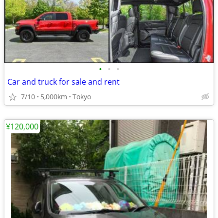
•
•
•
Car and truck for sale and rent
7/10
5,000km
Tokyo
¥120,000