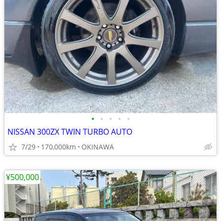
•
•
•
•
•
NISSAN 300ZX TWIN TURBO AUTO
7/29
170,000km
OKINAWA
¥500,000