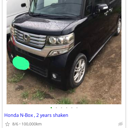
•
•
•
•
•
•
Honda N-Box , 2 years shaken
8/6
100,000km