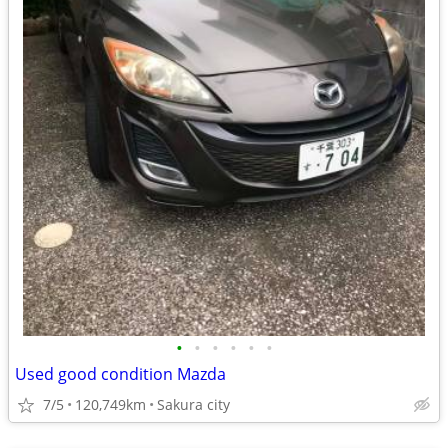
•
•
•
•
•
•
Used good condition Mazda
7/5
120,749km
Sakura city