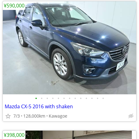
¥590,000
•
•
•
•
•
•
•
•
•
•
•
•
•
Mazda CX-5 2016 with shaken
7/3
128,000km
Kawagoe
¥398,000