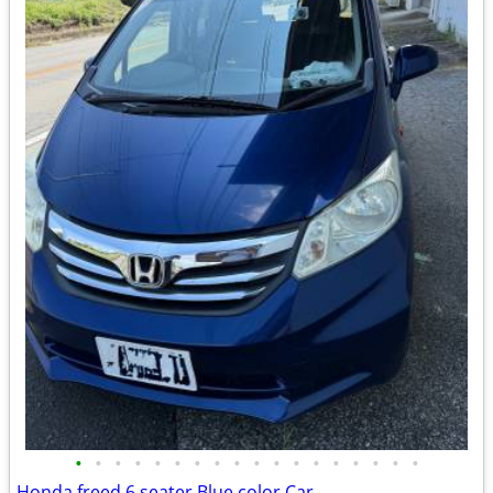
•
•
•
•
•
•
•
•
•
•
•
•
•
•
•
•
•
•
Honda freed 6 seater Blue color Car