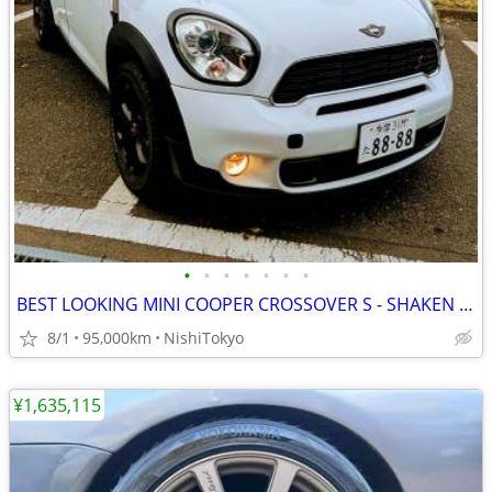
•
•
•
•
•
•
•
BEST LOOKING MINI COOPER CROSSOVER S - SHAKEN UNTIL APRIL 2028
8/1
95,000km
NishiTokyo
¥1,635,115