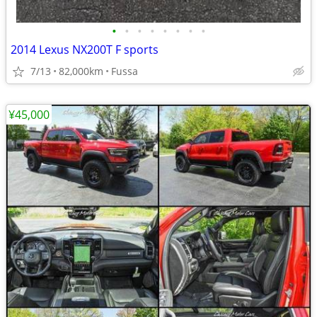
•
•
•
•
•
•
•
•
2014 Lexus NX200T F sports
7/13
82,000km
Fussa
¥45,000