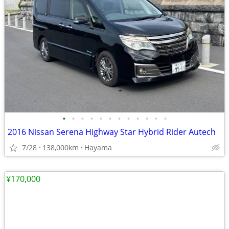
•
•
•
•
•
•
•
•
•
•
•
•
2016 Nissan Serena Highway Star Hybrid Rider Autech
7/28
138,000km
Hayama
¥170,000