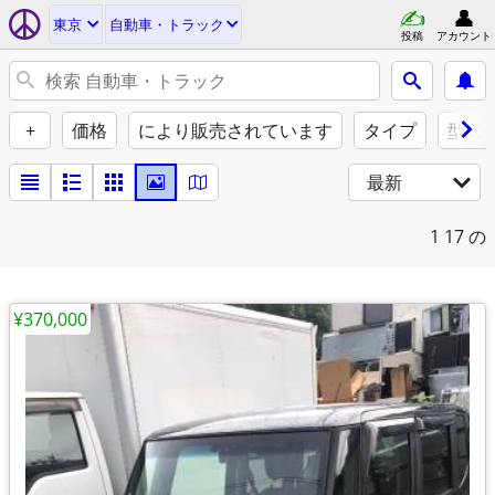
東京
自動車・トラック
投稿
アカウント
+
価格
により販売されています
タイプ
型式
最新
1
17 の
¥370,000