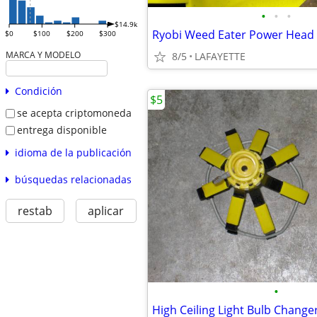
•
•
•
$14.9k
$0
$100
$200
$300
MARCA Y MODELO
8/5
LAFAYETTE
Condición
$5
se acepta criptomoneda
entrega disponible
idioma de la publicación
búsquedas relacionadas
restab
aplicar
•