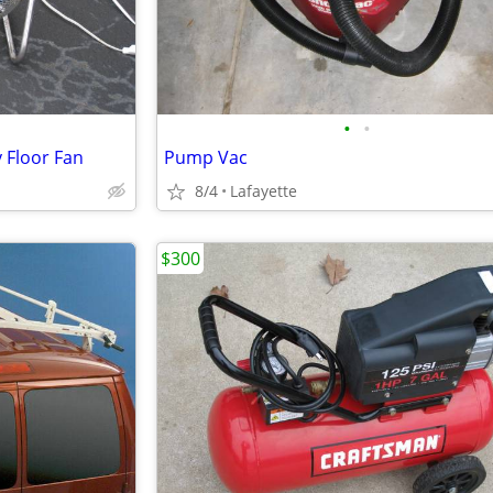
•
•
y Floor Fan
Pump Vac
8/4
Lafayette
$300