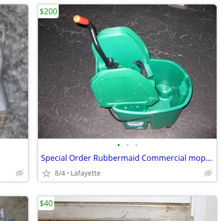
$200
•
•
•
Special Order Rubbermaid Commercial mop wringer with bucket
8/4
Lafayette
$40