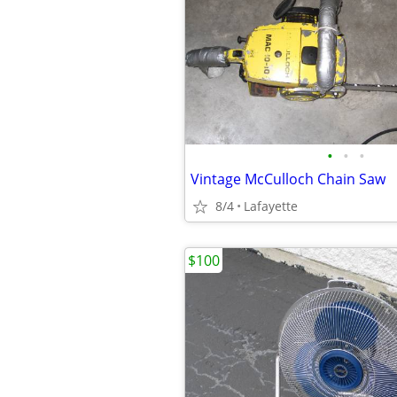
•
•
•
Vintage McCulloch Chain Saw
8/4
Lafayette
$100