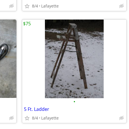
8/4
Lafayette
$75
•
5 Ft. Ladder
8/4
Lafayette