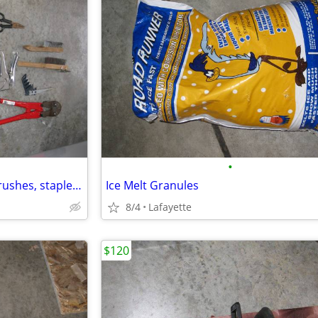
•
Screw drivers, hammer, wire brushes, stapler, saws, crimps, Misc Hand
Ice Melt Granules
8/4
Lafayette
$120