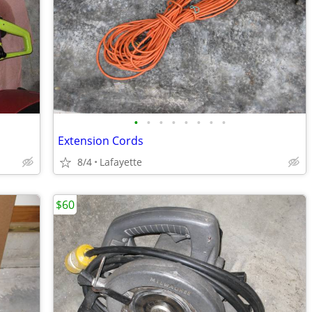
•
•
•
•
•
•
•
•
Extension Cords
8/4
Lafayette
$60