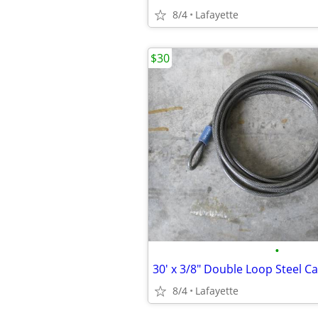
8/4
Lafayette
$30
•
30' x 3/8" Double Loop Steel C
8/4
Lafayette