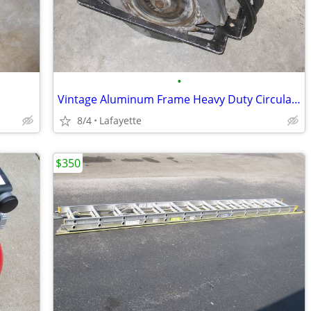
•
Vintage Aluminum Frame Heavy Duty Circular Saw
8/4
Lafayette
$350