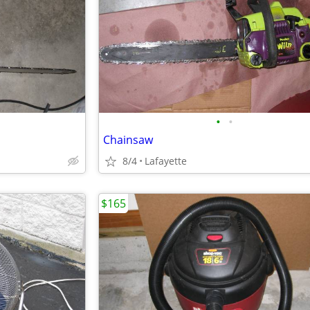
•
•
Chainsaw
8/4
Lafayette
$165