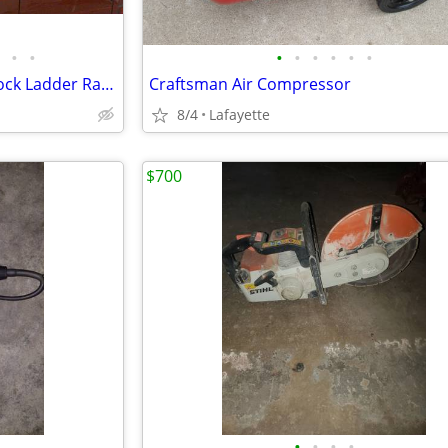
•
•
•
•
•
•
•
•
Adrian Steel 7ft. Double Grip-Lock Ladder Rack for cargo vans work van
Craftsman Air Compressor
8/4
Lafayette
$700
•
•
•
•