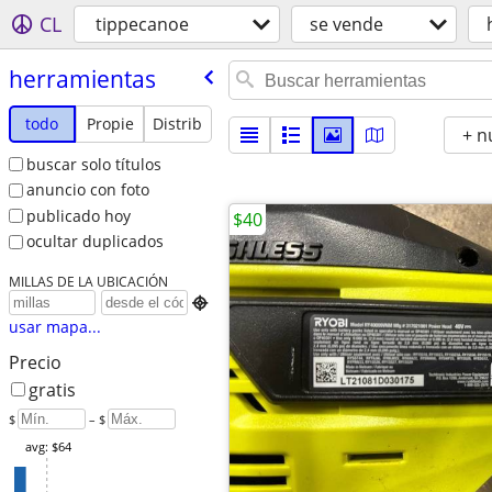
CL
tippecanoe
se vende
herramientas
todo
Propie
Distrib
+ n
buscar solo títulos
anuncio con foto
publicado hoy
$40
ocultar duplicados
MILLAS DE LA UBICACIÓN

usar mapa...
Precio
gratis
$
– $
avg: $64