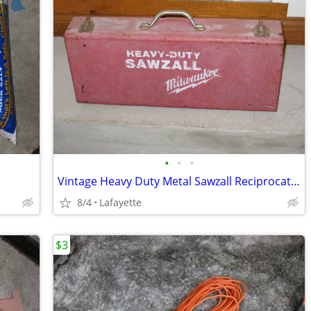
•
•
•
Vintage Heavy Duty Metal Sawzall Reciprocating Saw Case
8/4
Lafayette
$3