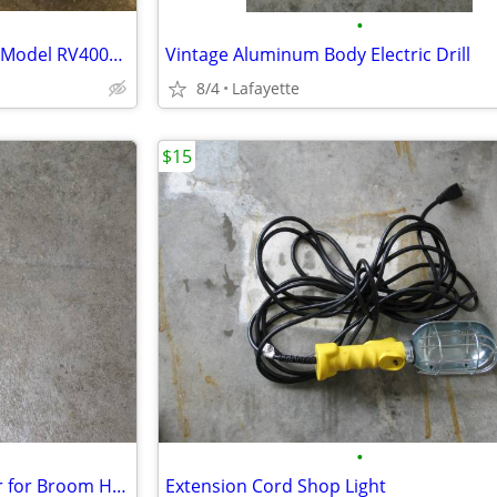
•
Ryobi Weed Eater Power Head Model RV40009VNM
Vintage Aluminum Body Electric Drill
8/4
Lafayette
$15
•
High Ceiling Light Bulb Changer for Broom Handle
Extension Cord Shop Light