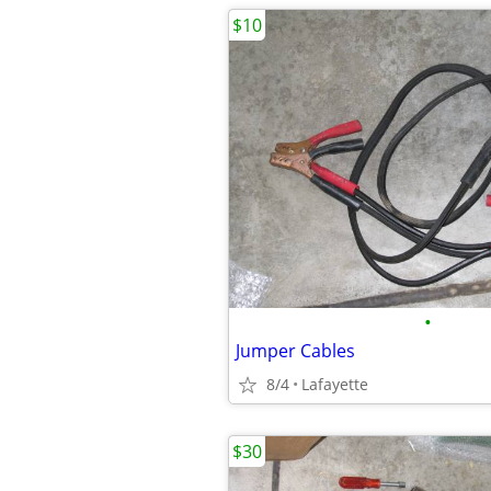
$10
•
Jumper Cables
8/4
Lafayette
$30