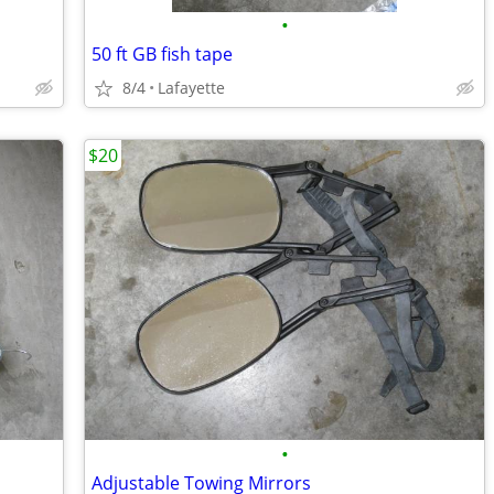
•
50 ft GB fish tape
8/4
Lafayette
$20
•
Adjustable Towing Mirrors