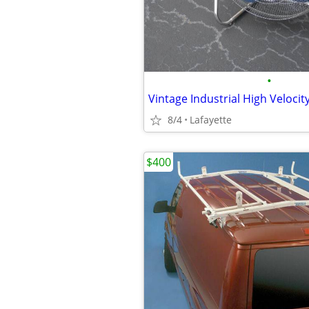
•
Vintage Industrial High Velocit
8/4
Lafayette
$400