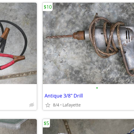
$10
•
Antique 3/8" Drill
8/4
Lafayette
$5