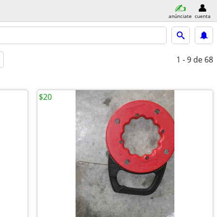
anúnciate
cuenta
1 - 9
de 68
$20