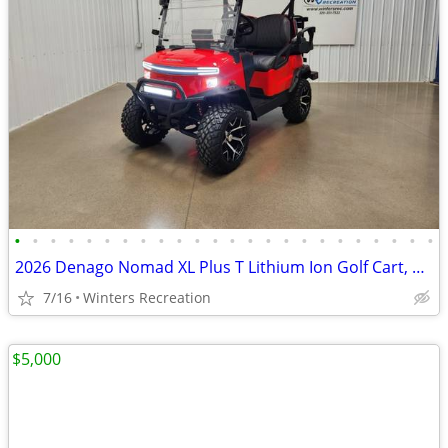
•
•
•
•
•
•
•
•
•
•
•
•
•
•
•
•
•
•
•
•
•
•
•
•
2026 Denago Nomad XL Plus T Lithium Ion Golf Cart, Scarlet
7/16
Winters Recreation
$5,000