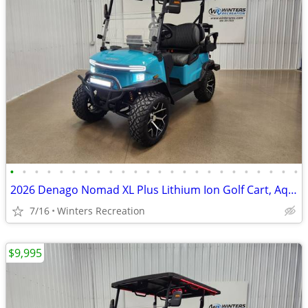
•
•
•
•
•
•
•
•
•
•
•
•
•
•
•
•
•
•
•
•
•
•
•
•
2026 Denago Nomad XL Plus Lithium Ion Golf Cart, Aqua
7/16
Winters Recreation
$9,995