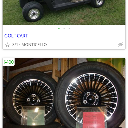
•
•
•
GOLF CART
8/1
MONTICELLO
$400