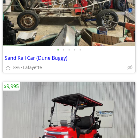
•
•
•
•
•
Sand Rail Car (Dune Buggy)
8/6
Lafayette
$9,995