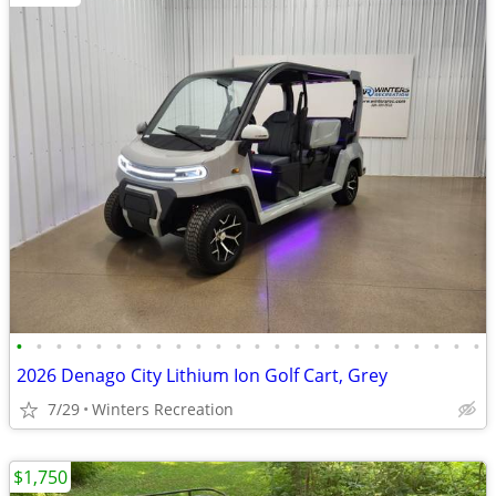
•
•
•
•
•
•
•
•
•
•
•
•
•
•
•
•
•
•
•
•
•
•
•
•
2026 Denago City Lithium Ion Golf Cart, Grey
7/29
Winters Recreation
$1,750