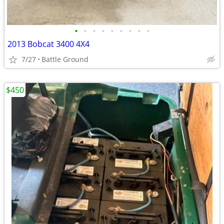
•
•
•
•
•
•
•
•
•
2013 Bobcat 3400 4X4
7/27
Battle Ground
$450