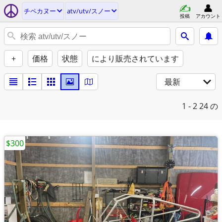
チペカヌー
atv/utv/スノー
投稿
アカウント
+
価格
状態
により販売されています
最新
1 - 2
24 の
$300