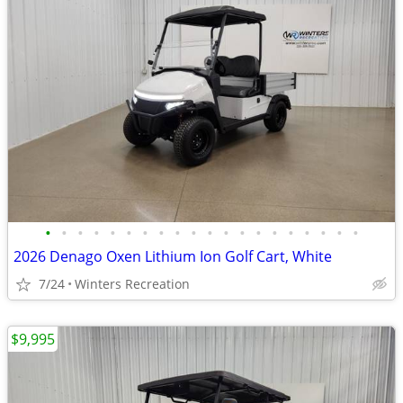
•
•
•
•
•
•
•
•
•
•
•
•
•
•
•
•
•
•
•
•
2026 Denago Oxen Lithium Ion Golf Cart, White
7/24
Winters Recreation
$9,995