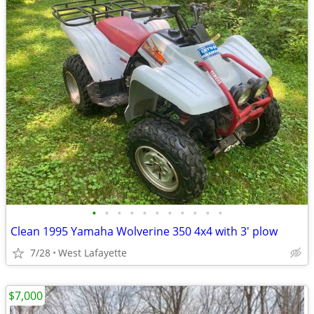
•
•
•
•
•
•
•
•
•
•
•
Clean 1995 Yamaha Wolverine 350 4x4 with 3' plow
7/28
West Lafayette
$7,000