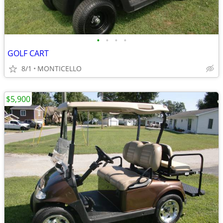
•
•
•
•
GOLF CART
8/1
MONTICELLO
$5,900