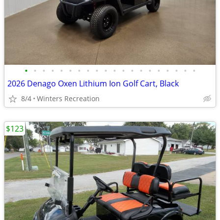
•
•
•
•
•
•
•
•
•
•
•
•
•
•
•
•
•
•
•
•
2026 Denago Oxen Lithium Ion Golf Cart, Black
8/4
Winters Recreation
$123