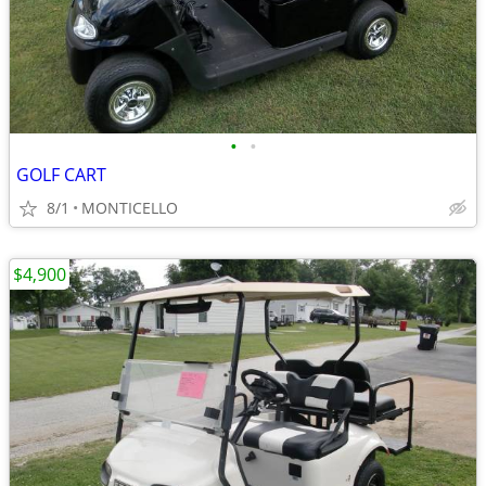
•
•
GOLF CART
8/1
MONTICELLO
$4,900