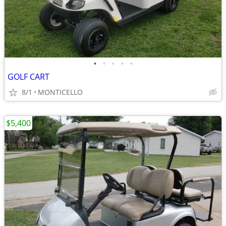
•
•
•
•
•
GOLF CART
8/1
MONTICELLO
$5,400