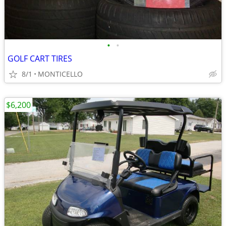
•
•
GOLF CART TIRES
8/1
MONTICELLO
$6,200