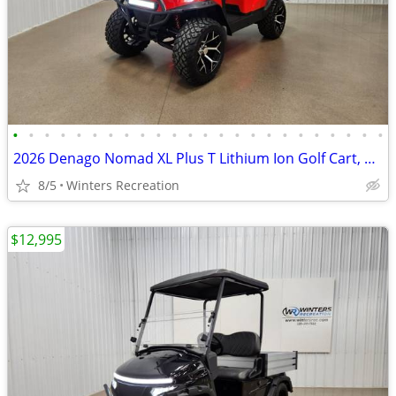
•
•
•
•
•
•
•
•
•
•
•
•
•
•
•
•
•
•
•
•
•
•
•
•
2026 Denago Nomad XL Plus T Lithium Ion Golf Cart, Scarlet
8/5
Winters Recreation
$12,995