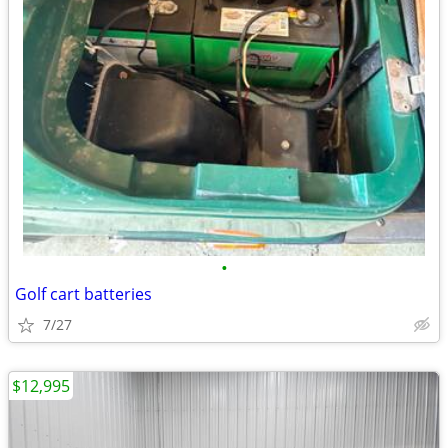
•
Golf cart batteries
7/27
$12,995