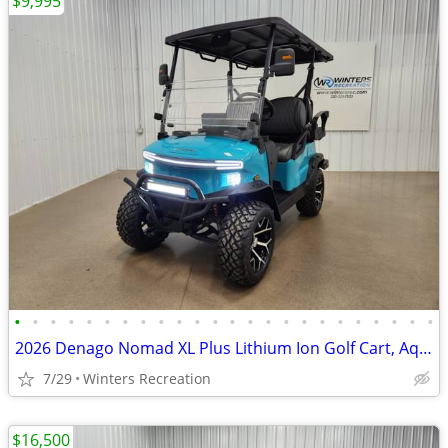
$9,995
•
•
•
•
•
•
•
•
•
•
•
•
•
•
•
•
•
•
•
•
•
•
•
•
2026 Denago Nomad XL Plus Lithium Ion Golf Cart, Aqua
7/29
Winters Recreation
$16,500