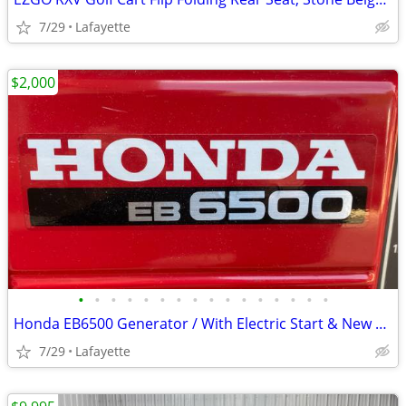
7/29
Lafayette
$2,000
•
•
•
•
•
•
•
•
•
•
•
•
•
•
•
•
Honda EB6500 Generator / With Electric Start & New Battery
7/29
Lafayette