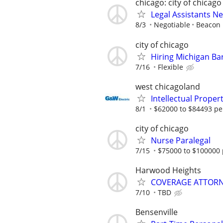
chicago: city of chicago
Legal Assistants N
8/3
Negotiable
Beacon H
city of chicago
Hiring Michigan Ba
7/16
Flexible
west chicagoland
Intellectual Proper
8/1
$62000 to $84493 pe
city of chicago
Nurse Paralegal
7/15
$75000 to $100000 
Harwood Heights
COVERAGE ATTORN
7/10
TBD
Bensenville