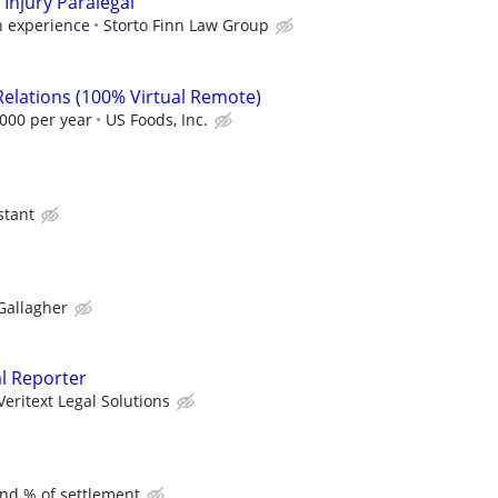
Injury Paralegal
 experience
Storto Finn Law Group
Relations (100% Virtual Remote)
000 per year
US Foods, Inc.
stant
Gallagher
al Reporter
Veritext Legal Solutions
and % of settlement