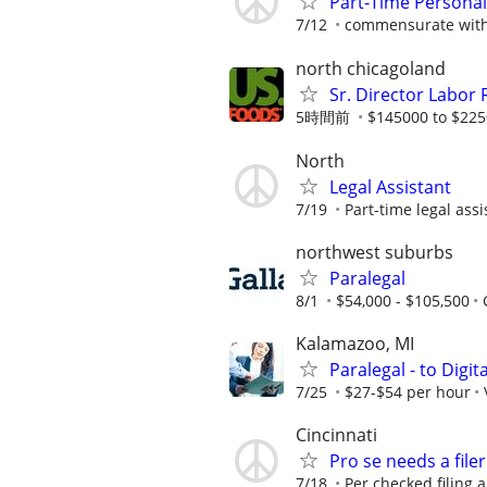
Part-Time Personal 
7/12
commensurate with
north chicagoland
Sr. Director Labor 
5時間前
$145000 to $225
North
Legal Assistant
7/19
Part-time legal assi
northwest suburbs
Paralegal
8/1
$54,000 - $105,500
Kalamazoo, MI
Paralegal - to Digit
7/25
$27-$54 per hour
Cincinnati
Pro se needs a filer
7/18
Per checked filing 