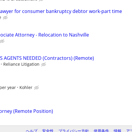
lawyer for consumer bankruptcy debtor work-part time
e
ciate Attorney - Relocation to Nashville
S AGENTS NEEDED (Contractors) (Remote)
Reliance Litigation
per year
Kohler
torney (Remote Position)
ヘルプ
安全性
プライバシー方針
使用条件
情報
ア