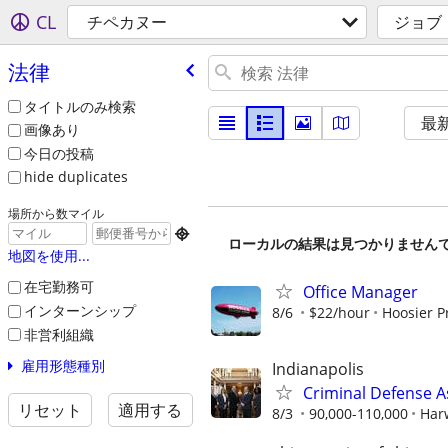
CL
チペカヌー
ジョブ
法律
タイトルのみ検索
最
画像あり
今日の投稿
hide duplicates
場所から数マイル

ローカルの結果は見つかりません
地図を使用...
在宅勤務可
Office Manager
インターンシップ
8/6
$22/hour
Hoosier P
非営利組織
雇用形態種別
Indianapolis
Criminal Defense A
リセット
適用する
8/3
90,000-110,000
Har