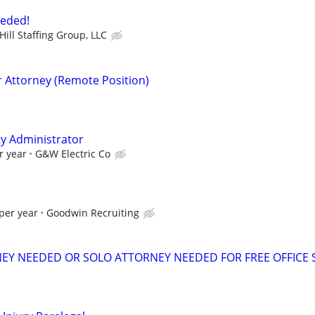
eeded!
ill Staffing Group, LLC
r Attorney (Remote Position)
ty Administrator
r year
G&W Electric Co
per year
Goodwin Recruiting
EY NEEDED OR SOLO ATTORNEY NEEDED FOR FREE OFFICE 