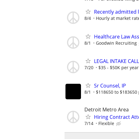
Recently admitted 
8/4
Hourly at market rat
Healthcare Law Asso
8/1
Goodwin Recruiting
LEGAL INTAKE CALL
7/20
$35 - $50K per year
Sr Counsel, IP
8/1
$118650 to $183650 
Detroit Metro Area
Hiring Contract At
7/14
Flexible