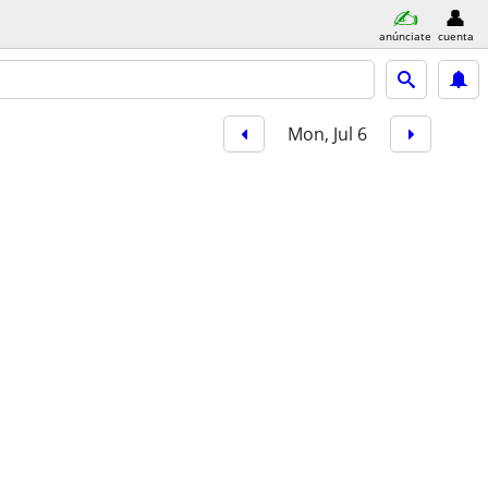
anúnciate
cuenta
Mon, Jul 6