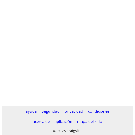
ayuda
Seguridad
privacidad
condiciones
acerca de
aplicación
mapa del sitio
© 2026 craigslist