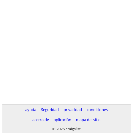
ayuda
Seguridad
privacidad
condiciones
acerca de
aplicación
mapa del sitio
© 2026 craigslist