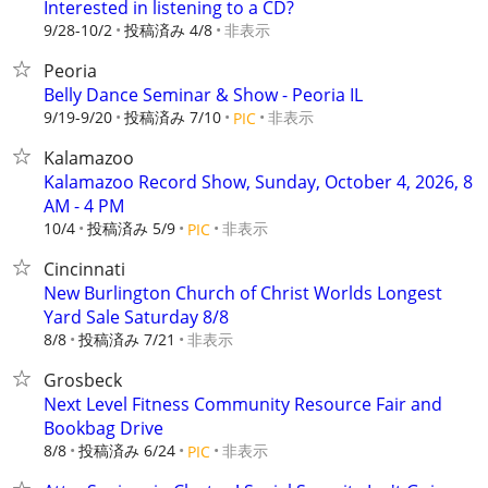
Interested in listening to a CD?
9/28-10/2
投稿済み 4/8
非表示
Peoria
Belly Dance Seminar & Show - Peoria IL
9/19-9/20
投稿済み 7/10
非表示
PIC
Kalamazoo
Kalamazoo Record Show, Sunday, October 4, 2026, 8
AM - 4 PM
10/4
投稿済み 5/9
非表示
PIC
Cincinnati
New Burlington Church of Christ Worlds Longest
Yard Sale Saturday 8/8
8/8
投稿済み 7/21
非表示
Grosbeck
Next Level Fitness Community Resource Fair and
Bookbag Drive
8/8
投稿済み 6/24
非表示
PIC