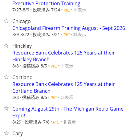
Executive Protection Training
7/27-8/9
投稿済み 7/24
非表示
PIC
Chicago
Chicagoland Firearm Training August - Sept 2026
8/9-8/22
投稿済み 7/21
非表示
PIC
Hinckley
Resource Bank Celebrates 125 Years at their
Hinckley Branch
8/8
投稿済み 8/5
非表示
PIC
Cortland
Resource Bank Celebrates 125 Years at their
Cortland Branch
8/8
投稿済み 8/5
非表示
PIC
Coming August 29th - The Michigan Retro Game
Expo!
8/29
投稿済み 7/8
非表示
PIC
Cary