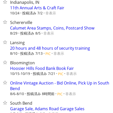
Indianapolis, IN
11th Annual Arts & Craft Fair
10/24
投稿済み 7/2
非表示
Schererville
Calumet Area Stamps, Coins, Postcard Show
8/29
投稿済み 8/5
非表示
Lansing
20 hours and 48 hours of security training
8/10
投稿済み 7/13
非表示
PIC
Bloomington
Hoosier Hills Food Bank Book Fair
10/15-10/19
投稿済み 7/21
非表示
PIC
Online Vintage Auction - Bid Online, Pick Up in South
Bend
8/6-8/10
投稿済み 8時間前
非表示
PIC
South Bend
Garage Sale, Adams Road Garage Sales