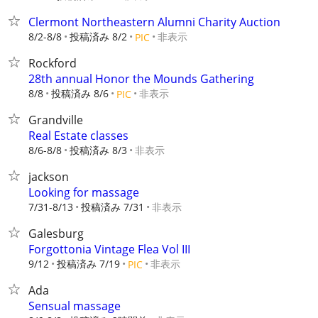
Clermont Northeastern Alumni Charity Auction
8/2-8/8
投稿済み 8/2
非表示
PIC
Rockford
28th annual Honor the Mounds Gathering
8/8
投稿済み 8/6
非表示
PIC
Grandville
Real Estate classes
8/6-8/8
投稿済み 8/3
非表示
jackson
Looking for massage
7/31-8/13
投稿済み 7/31
非表示
Galesburg
Forgottonia Vintage Flea Vol III
9/12
投稿済み 7/19
非表示
PIC
Ada
Sensual massage