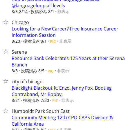
@languageloop all levels
8/5-8/14
投稿済み 8/1
非表示
Chicago
Looking for a New Career? Free Insurance Career
Information Session
8/20
投稿済み 8/1
非表示
PIC
Serena
Resource Bank Celebrates 125 Years at their Serena
Branch
8/8
投稿済み 8/5
非表示
PIC
city of chicago
Blacklight Blackout ft. Enzo, Jenny Fox, Bootleg
Contraband, Mr Bobby,
8/21
投稿済み 7/30
非表示
PIC
Humboldt Park South East
Community Meeting 12th CPD CAPS Division &
California Area
8/11
投稿済み 8/5
非表示