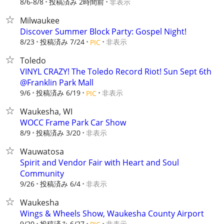
8/6-8/8
投稿済み 2時間前
非表示
Milwaukee
Discover Summer Block Party: Gospel Night!
8/23
投稿済み 7/24
非表示
PIC
Toledo
VINYL CRAZY! The Toledo Record Riot! Sun Sept 6th
@Franklin Park Mall
9/6
投稿済み 6/19
非表示
PIC
Waukesha, WI
WOCC Frame Park Car Show
8/9
投稿済み 3/20
非表示
Wauwatosa
Spirit and Vendor Fair with Heart and Soul
Community
9/26
投稿済み 6/4
非表示
Waukesha
Wings & Wheels Show, Waukesha County Airport
9/20
投稿済み 6/27
非表示