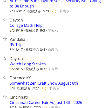
Attn: Seniors in Clayton! Social Security Isn't Going
to Be Enough
7/30-8/12
投稿済み 7/29
非表示
PIC
Dayton
College Math Help
8/3-8/16
投稿済み 8/3
非表示
Vandalia
RV Trip
8/4-8/17
投稿済み 8/4
非表示
Dayton
Watch Long Strokes
8/2-8/15
投稿済み 8/3
非表示
Florence KY
Somewhat Zen Craft Show August 8th
8/8
投稿済み 7/27
非表示
PIC
Cincinnati
Cincinnati Career Fair August 13th, 2026
8/13
投稿済み 7/20
非表示
PIC