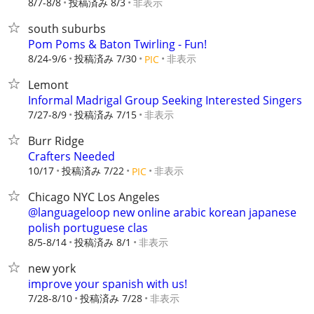
8/7-8/8
投稿済み 8/3
非表示
south suburbs
Pom Poms & Baton Twirling - Fun!
8/24-9/6
投稿済み 7/30
非表示
PIC
Lemont
Informal Madrigal Group Seeking Interested Singers
7/27-8/9
投稿済み 7/15
非表示
Burr Ridge
Crafters Needed
10/17
投稿済み 7/22
非表示
PIC
Chicago NYC Los Angeles
@languageloop new online arabic korean japanese
polish portuguese clas
8/5-8/14
投稿済み 8/1
非表示
new york
improve your spanish with us!
7/28-8/10
投稿済み 7/28
非表示