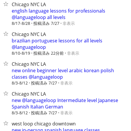
Chicago NYC LA
english language lessons for professionals
@languageloop all levels
8/17-8/28
投稿済み 7/27
非表示
Chicago NYC LA
brazilian portuguese lessons for all levels
@languageloop
8/10-8/19
投稿済み 22分前
非表示
Chicago NYC LA
new online beginner level arabic korean polish
classes @languageloop
8/3-8/12
投稿済み 7/27
非表示
Chicago NYC LA
new @languageloop Intermediate level Japanese
Spanish Italian German
8/3-8/12
投稿済み 7/27
非表示
west loop chicago downtown
new in-person spanish language classes