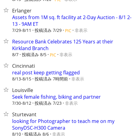
Erlanger
Assets from 1M sq. ft facility at 2-Day Auction - 8/1 2-
13 - 9AM ET
7/29-8/11
投稿済み 7/29
非表示
PIC
Resource Bank Celebrates 125 Years at their
Kirkland Branch
8/7
投稿済み 8/5
非表示
PIC
Cincinnati
real post keep getting flagged
8/13-8/15
投稿済み 7時間前
非表示
Louisville
Seek female fishing, biking and partner
7/30-8/12
投稿済み 7/23
非表示
Sturtevant
looking for Photographer to teach me on my
SonyDSC-H300 Camera
8/10
投稿済み 8/6
非表示