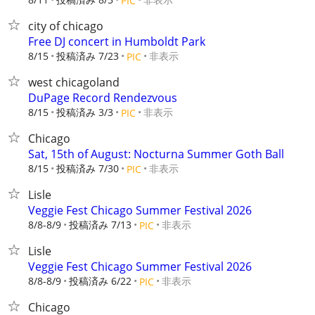
PIC
city of chicago
Free DJ concert in Humboldt Park
8/15
投稿済み 7/23
非表示
PIC
west chicagoland
DuPage Record Rendezvous
8/15
投稿済み 3/3
非表示
PIC
Chicago
Sat, 15th of August: Nocturna Summer Goth Ball
8/15
投稿済み 7/30
非表示
PIC
Lisle
Veggie Fest Chicago Summer Festival 2026
8/8-8/9
投稿済み 7/13
非表示
PIC
Lisle
Veggie Fest Chicago Summer Festival 2026
8/8-8/9
投稿済み 6/22
非表示
PIC
Chicago