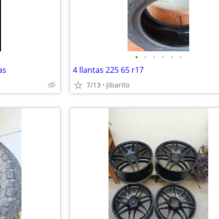
•
•
•
•
•
•
as
4 llantas 225 65 r17
7/13
Jibarito