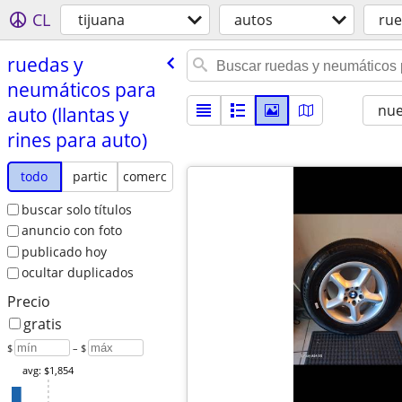
CL
tijuana
autos
rue
ruedas y
neumáticos para
nu
auto (llantas y
rines para auto)
todo
partic
comerc
buscar solo títulos
anuncio con foto
publicado hoy
ocultar duplicados
Precio
gratis
$
– $
avg: $1,854