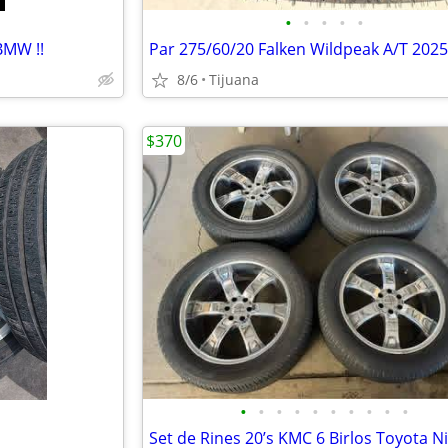
•
•
•
•
•
BMW !!
8/6
Tijuana
$370
•
•
•
•
•
•
•
•
•
•