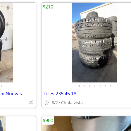
$210
•
•
•
•
•
•
•
•
emi Nuevas
Tires 235 45 18
8/2
Chula vista
$900