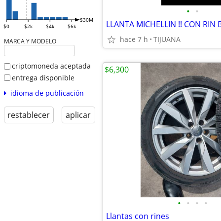
•
•
$30M
LLANTA MICHELLIN !! CON RIN 
$0
$2k
$4k
$6k
hace 7 h
TIJUANA
MARCA Y MODELO
criptomoneda aceptada
$6,300
entrega disponible
idioma de publicación
restablecer
aplicar
•
•
•
•
Llantas con rines