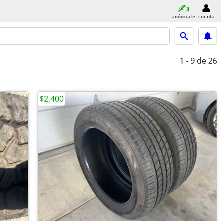
anúnciate
cuenta
1 - 9
de 26
$2,400