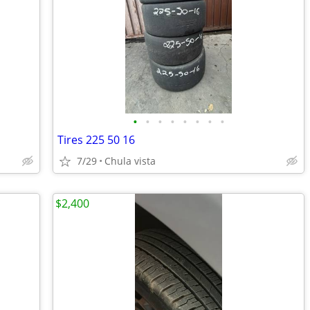
•
•
•
•
•
•
•
•
Tires 225 50 16
7/29
Chula vista
$2,400