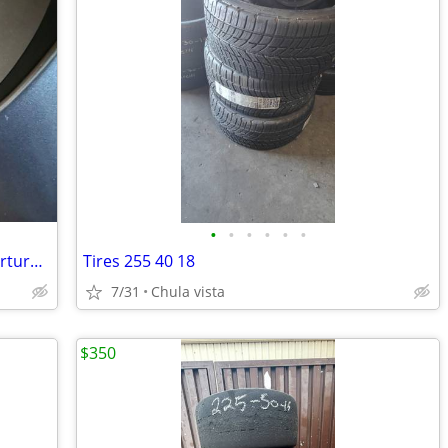
•
•
•
•
•
•
Tesla Model Y Performance 21 inch Uberturbine wheels
Tires 255 40 18
7/31
Chula vista
$350