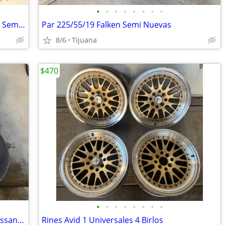
•
•
•
•
•
•
•
•
Par 275/60/20 Falken Wildpeak A/T 2025 Semi Nuevas
Par 225/55/19 Falken Semi Nuevas
8/6
Tijuana
$470
•
•
•
•
•
•
•
•
Set de Rines 20’s KMC 6 Birlos Toyota Nissan Chevrolet Honda
Rines Avid 1 Universales 4 Birlos