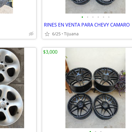
•
•
•
•
•
•
RINES EN VENTA PARA CHEVY CAMARO
6/25
Tijuana
$3,000
•
•
•