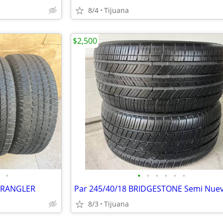
8/4
Tijuana
$2,500
•
•
•
•
•
•
•
WRANGLER
Par 245/40/18 BRIDGESTONE Semi Nue
8/3
Tijuana