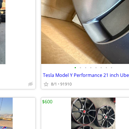
•
•
•
•
•
•
•
•
8/1
91910
$600