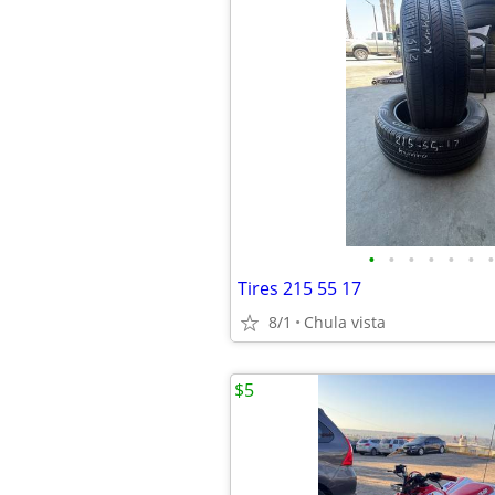
•
•
•
•
•
•
•
Tires 215 55 17
8/1
Chula vista
$5