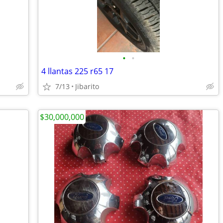
•
•
4 llantas 225 r65 17
7/13
Jibarito
$30,000,000