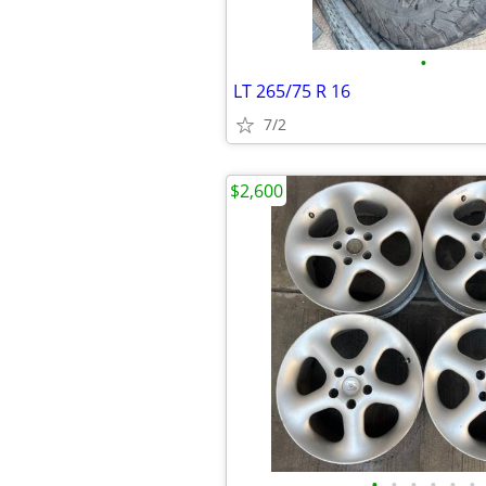
•
LT 265/75 R 16
7/2
$2,600
•
•
•
•
•
•