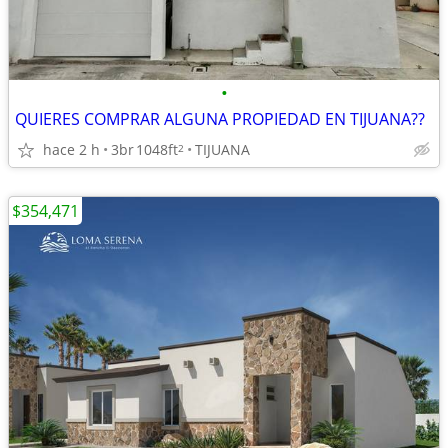
•
QUIERES COMPRAR ALGUNA PROPIEDAD EN TIJUANA??
hace 2 h
3br
1048ft
TIJUANA
2
$354,471