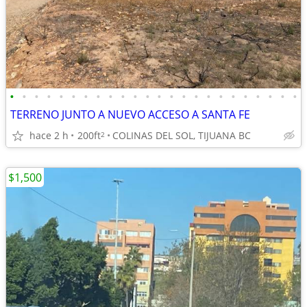
•
•
•
•
•
•
•
•
•
•
•
•
•
•
•
•
•
•
•
•
•
•
•
•
TERRENO JUNTO A NUEVO ACCESO A SANTA FE
hace 2 h
200ft
COLINAS DEL SOL, TIJUANA BC
2
$1,500