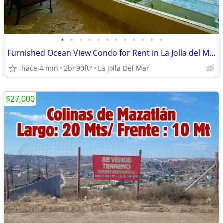
•
•
•
•
•
•
•
•
•
•
•
•
Furnished Ocean View Condo for Rent in La Jolla del Mar Rosarito - 2 B
hace 4 min
2br
90ft
La Jolla Del Mar
2
$27,000