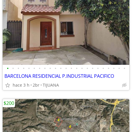
•
•
•
•
•
•
•
•
•
•
•
•
•
•
•
•
•
•
•
•
•
•
•
BARCELONA RESIDENCIAL P.INDUSTRIAL PACIFICO
hace 3 h
2br
TIJUANA
$200