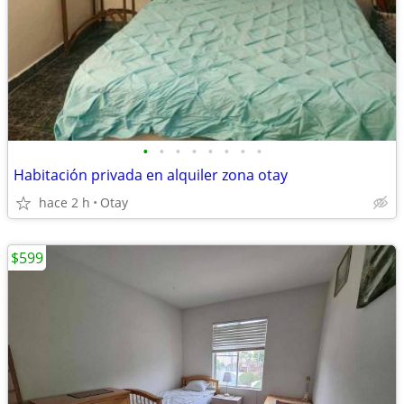
•
•
•
•
•
•
•
•
Habitación privada en alquiler zona otay
hace 2 h
Otay
$599