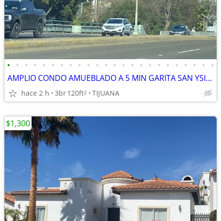
•
•
•
•
•
•
•
•
•
•
•
•
•
•
•
•
•
•
•
•
•
•
•
•
AMPLIO CONDO AMUEBLADO A 5 MIN GARITA SAN YSIDRO COLONIA RUIZ CORTINEZ
hace 2 h
3br
120ft
TIJUANA
2
$1,300