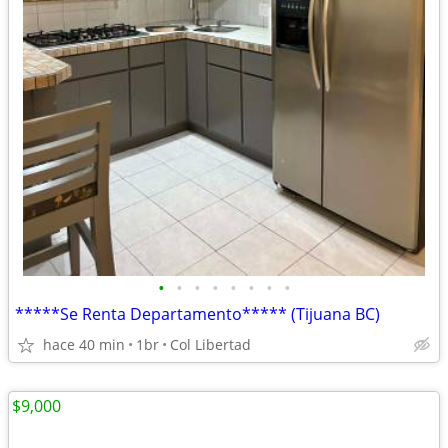
•
•
•
•
•
•
•
•
*****Se Renta Departamento***** (Tijuana BC)
hace 40 min
1br
Col Libertad
$9,000