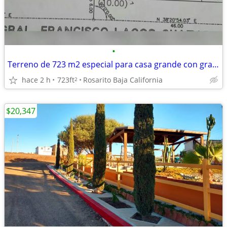
•
Terreno de 723 m2 especial para casa grande con gran patio o para depa
hace 2 h
723ft
Rosarito Baja California
2
$20,347