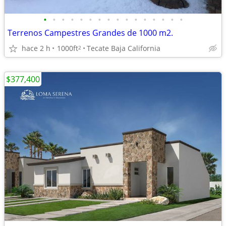
•
•
•
•
•
•
•
•
•
•
•
•
•
•
•
•
Terrenos Campestres Grandes de 1000 m2.
hace 2 h
1000ft
Tecate Baja California
2
$377,400