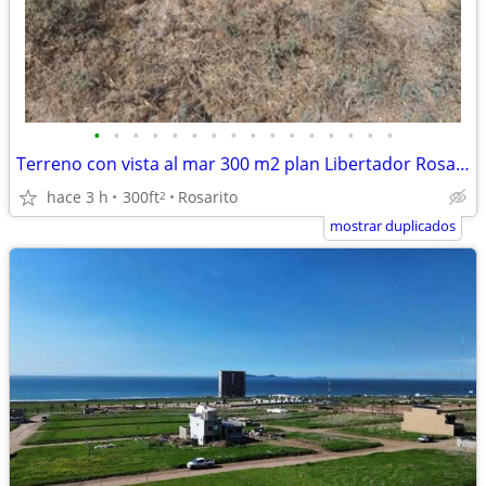
•
•
•
•
•
•
•
•
•
•
•
•
•
•
•
•
Terreno con vista al mar 300 m2 plan Libertador Rosarito
hace 3 h
300ft
Rosarito
2
mostrar duplicados