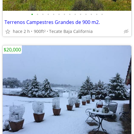
•
•
•
•
•
•
•
•
•
•
•
•
•
•
Terrenos Campestres Grandes de 900 m2.
hace 2 h
900ft
Tecate Baja California
2
$20,000