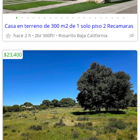
•
•
•
•
•
•
•
•
•
•
•
•
•
•
•
•
•
•
•
•
Casa en terreno de 300 m2 de 1 solo piso 2 Recamaras
hace 2 h
2br
300ft
Rosarito Baja California
2
$23,400