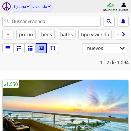
tijuana
vivienda
anúnciate
cuenta
+
precio
beds
baths
tipo vivienda
se ad
nuevos
1 - 2
de 1,094
$1,550