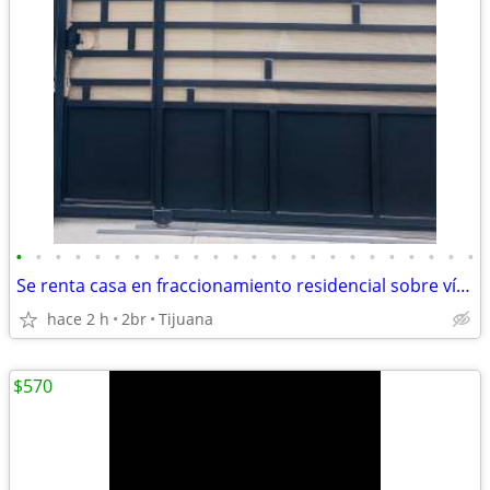
•
•
•
•
•
•
•
•
•
•
•
•
•
•
•
•
•
•
•
•
•
•
•
•
Se renta casa en fraccionamiento residencial sobre vía rápida
hace 2 h
2br
Tijuana
$570