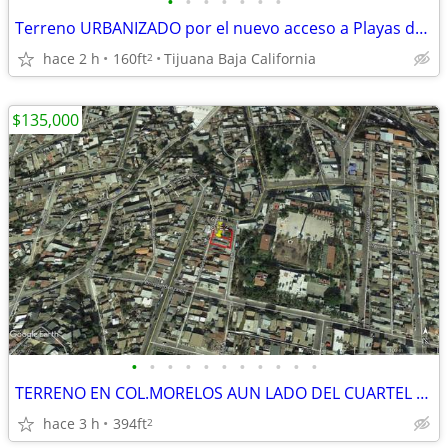
•
•
•
•
•
•
•
Terreno URBANIZADO por el nuevo acceso a Playas de Tijuana
hace 2 h
160ft
Tijuana Baja California
2
$135,000
•
•
•
•
•
•
•
•
•
•
•
TERRENO EN COL.MORELOS AUN LADO DEL CUARTEL MILITAR
hace 3 h
394ft
2