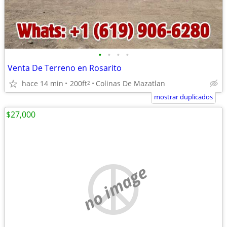
•
•
•
•
Venta De Terreno en Rosarito
hace 14 min
200ft
Colinas De Mazatlan
2
mostrar duplicados
$27,000
no image