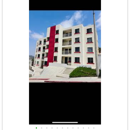
•
•
•
•
•
•
•
•
•
•
•
•