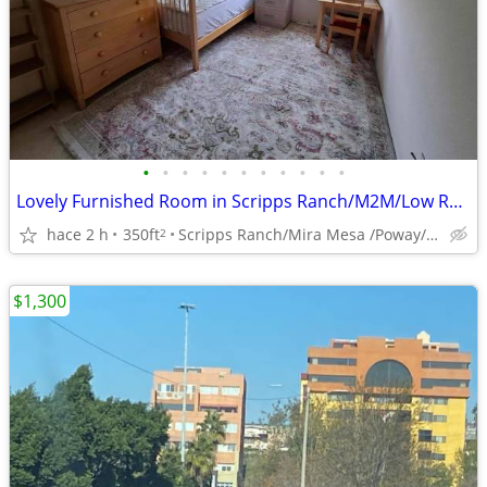
•
•
•
•
•
•
•
•
•
•
•
Lovely Furnished Room in Scripps Ranch/M2M/Low Rent/Ready Now !
hace 2 h
350ft
Scripps Ranch/Mira Mesa /Poway/Rancho Bernardo/4S Ranch)
2
$1,300