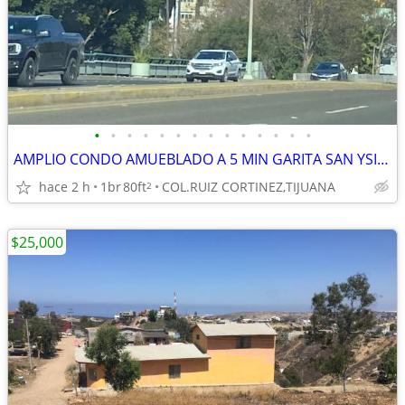
•
•
•
•
•
•
•
•
•
•
•
•
•
•
AMPLIO CONDO AMUEBLADO A 5 MIN GARITA SAN YSIDRO
hace 2 h
1br
80ft
COL.RUIZ CORTINEZ,TIJUANA
2
$25,000