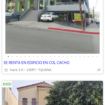
•
•
•
•
•
•
•
•
•
•
•
•
•
•
•
•
•
•
•
•
•
•
SE RENTA EN EDIFICIO EN COL CACHO
hace 3 h
230ft
TIJUANA
2
$900