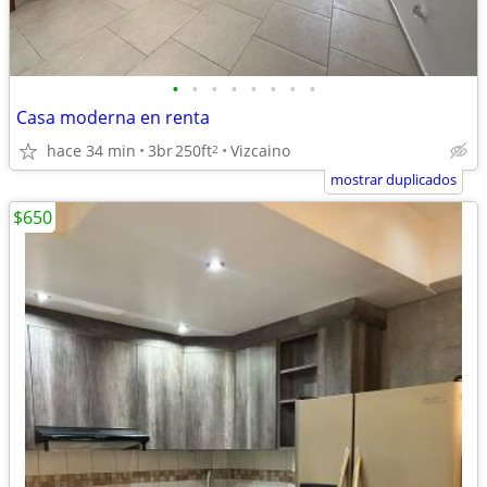
•
•
•
•
•
•
•
•
Casa moderna en renta
hace 34 min
3br
250ft
Vizcaino
2
mostrar duplicados
$650