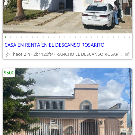
•
•
•
•
•
•
•
•
•
•
•
•
•
•
•
•
•
•
•
•
•
•
•
•
CASA EN RENTA EN EL DESCANSO ROSARITO
hace 2 h
2br
120ft
RANCHO EL DESCANSO ROSARITO
2
$500