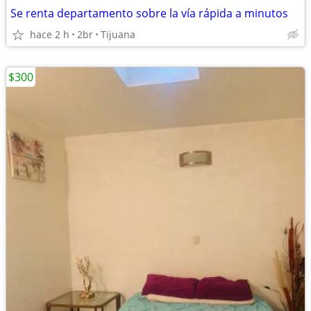
Se renta departamento sobre la vía rápida a minutos
hace 2 h
2br
Tijuana
$300