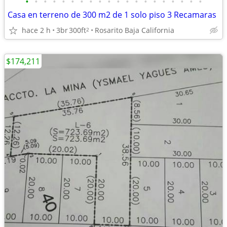
•
•
•
•
•
•
•
•
•
•
•
•
•
•
•
•
•
•
•
•
Casa en terreno de 300 m2 de 1 solo piso 3 Recamaras
hace 2 h
3br
300ft
Rosarito Baja California
2
$174,211