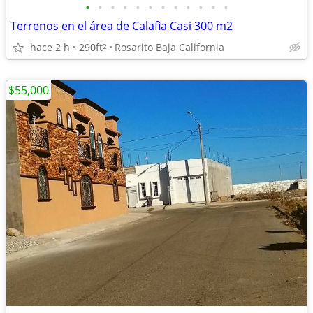
•
•
•
•
•
•
•
•
•
•
•
•
Terrenos en el área de Calafia Casi 300 m2
hace 2 h
290ft
Rosarito Baja California
2
$55,000