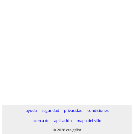
ayuda
seguridad
privacidad
condiciones
acerca de
aplicación
mapa del sitio
© 2026 craigslist