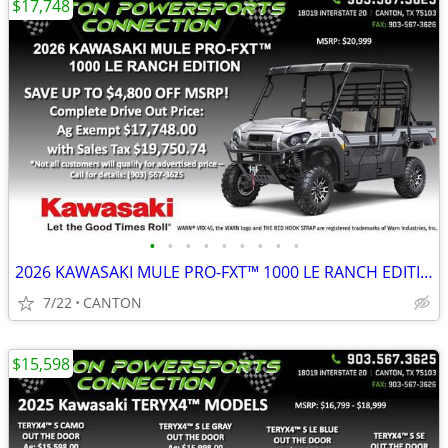
$17,748
•
•
•
•
•
•
•
•
•
2026 KAWASAKI MULE PRO-FXT™ 1000 LE RANCH EDITION
7/22
CANTON
$15,598