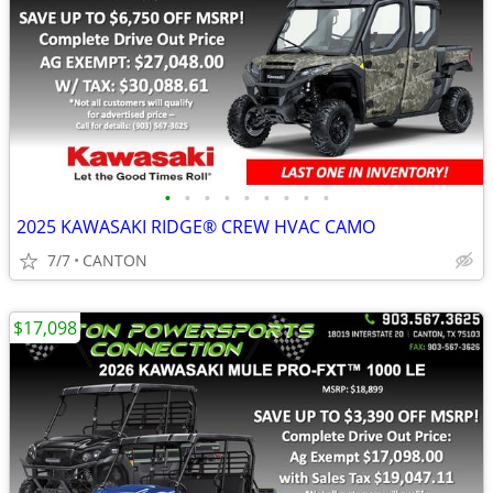
•
•
•
•
•
•
•
•
•
2025 KAWASAKI RIDGE® CREW HVAC CAMO
7/7
CANTON
$17,098