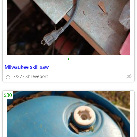
•
Milwaukee skill saw
7/27
Shreveport
$30