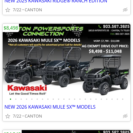
NEW 2025 KAWASAKI RIDGE® RANCH EDITION
7/22
CANTON
$8,498
•
•
•
•
•
•
•
•
•
•
•
•
•
•
•
•
•
•
•
•
•
•
NEW 2026 KAWASAKI MULE SX™ MODELS
7/22
CANTON