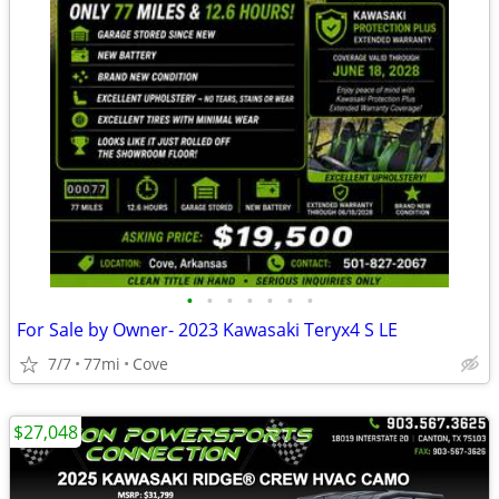
•
•
•
•
•
•
•
For Sale by Owner- 2023 Kawasaki Teryx4 S LE
7/7
77mi
Cove
$27,048