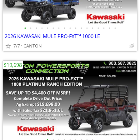
•
•
•
•
•
•
•
•
•
•
•
•
•
•
•
•
•
2026 KAWASAKI MULE PRO-FXT™ 1000 LE
7/7
CANTON
$19,698