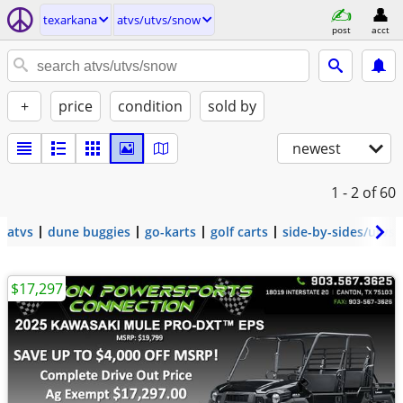
texarkana
atvs/utvs/snow
post
acct
+
price
condition
sold by
newest
1 - 2
of 60
atvs
dune buggies
go-karts
golf carts
side-by-sides/utvs
$17,297