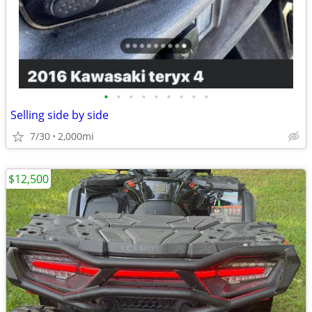
•
•
•
•
•
•
•
•
•
Selling side by side
7/30
2,000mi
$12,500