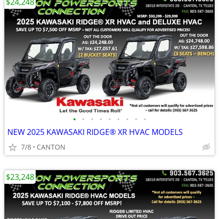
$24,248
•
•
•
•
•
•
•
•
•
NEW 2025 KAWASAKI RIDGE® XR HVAC MODELS
7/8
CANTON
$23,248