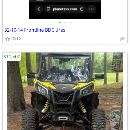
•
•
•
32-10-14 Frontline BDC tires
7/12
$11,500