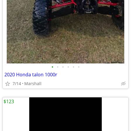
•
•
•
•
•
•
2020 Honda talon 1000r
7/14
Marshall
$123