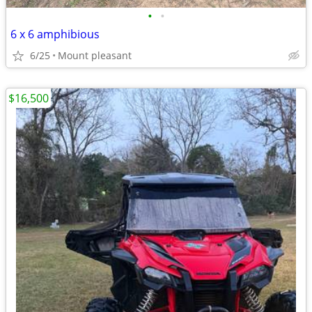
•
•
6 x 6 amphibious
6/25
Mount pleasant
$16,500