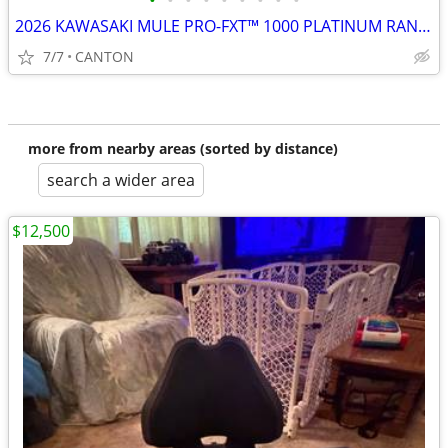
•
•
•
•
•
•
•
•
•
2026 KAWASAKI MULE PRO-FXT™ 1000 PLATINUM RANCH EDITION
7/7
CANTON
more from nearby areas (sorted by distance)
search a wider area
$12,500