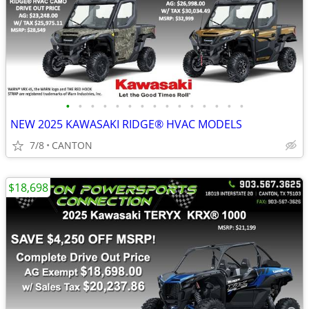
•
•
•
•
•
•
•
•
•
•
•
•
•
•
•
NEW 2025 KAWASAKI RIDGE® HVAC MODELS
7/8
CANTON
$18,698