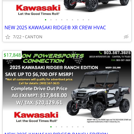
•
•
•
•
•
•
•
•
•
NEW 2025 KAWASAKI RIDGE® XR CREW HVAC
7/22
CANTON
$17,848
•
•
•
•
•
•
•