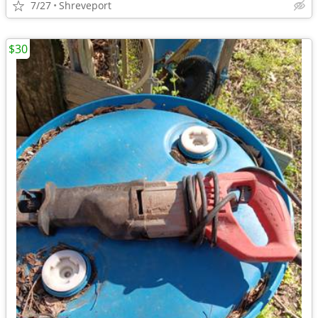
7/27
Shreveport
$30