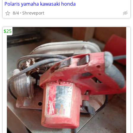
Polaris yamaha kawasaki honda
8/4
Shreveport
$25