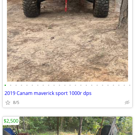
•
•
•
•
•
•
•
•
•
•
•
•
•
•
•
•
•
•
•
•
•
•
•
•
2019 Canam maverick sport 1000r dps
8/5
$2,500