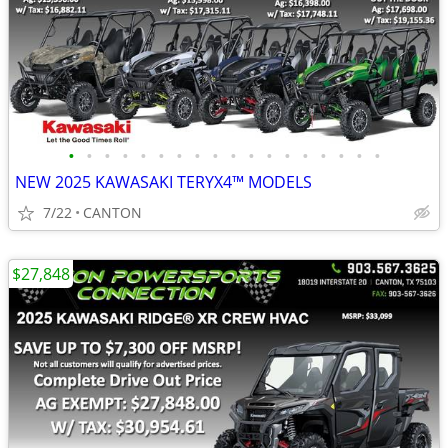
•
•
•
•
•
•
•
•
•
•
•
•
•
•
•
•
•
•
NEW 2025 KAWASAKI TERYX4™ MODELS
7/22
CANTON
$27,848