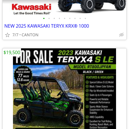
•
•
•
•
•
•
•
•
•
NEW 2025 KAWASAKI TERYX KRX® 1000
7/7
CANTON
$19,500