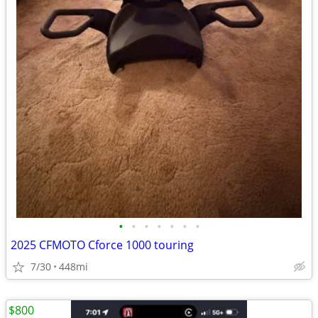
•
•
•
•
•
•
•
2025 CFMOTO Cforce 1000 touring
7/30
448mi
$800