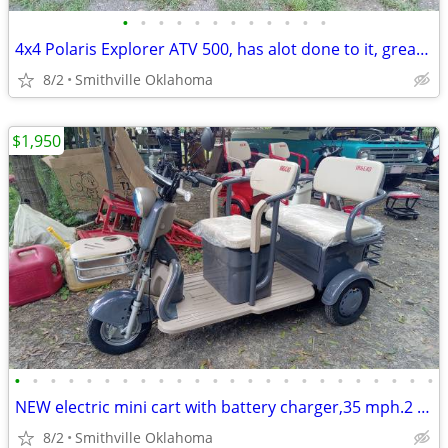
•
•
•
•
•
•
•
•
•
•
•
•
4x4 Polaris Explorer ATV 500, has alot done to it, great shape
8/2
Smithville Oklahoma
$1,950
•
•
•
•
•
•
•
•
•
•
•
•
•
•
•
•
•
•
•
•
•
•
•
•
NEW electric mini cart with battery charger,35 mph.2 big seats
8/2
Smithville Oklahoma