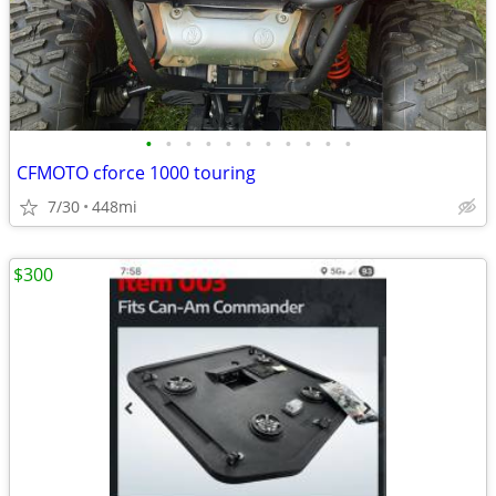
•
•
•
•
•
•
•
•
•
•
•
CFMOTO cforce 1000 touring
7/30
448mi
$300