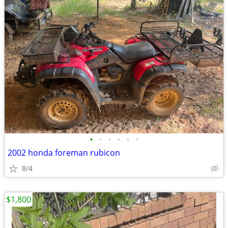
•
•
•
•
•
•
2002 honda foreman rubicon
8/4
$1,800