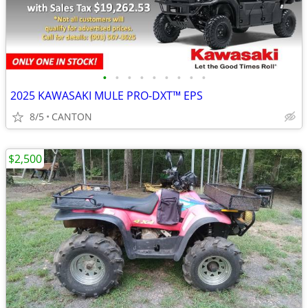
•
•
•
•
•
•
•
•
•
2025 KAWASAKI MULE PRO-DXT™ EPS
8/5
CANTON
$2,500