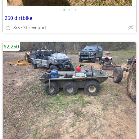
•
•
•
250 dirtbike
8/5
Shreveport
$2,250