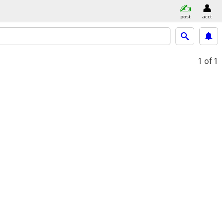
post
acct
1
of 1