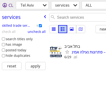
CL
Tel Aviv
services
ALL
services
skilled trade services
1
new
check all
uncheck all
search titles only
has image
בתל אביב
posted today
– פתרונות נעילה אמינ
hide duplicates
6/29
reset
apply