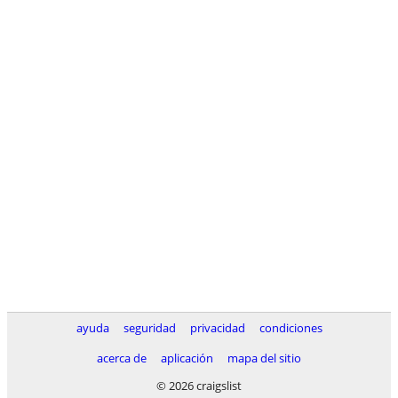
ayuda
seguridad
privacidad
condiciones
acerca de
aplicación
mapa del sitio
© 2026 craigslist