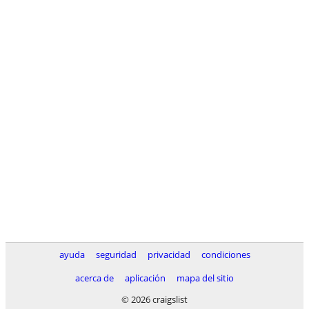
ayuda
seguridad
privacidad
condiciones
acerca de
aplicación
mapa del sitio
© 2026 craigslist