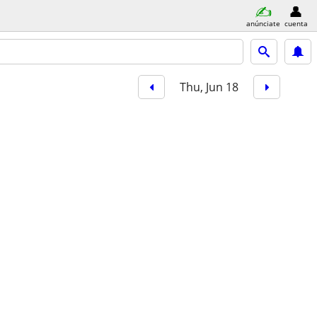
anúnciate
cuenta
Thu, Jun 18