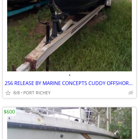
•
256 RELEASE BY MARINE CONCEPTS CUDDY OFFSHORE PROJECT
8/8
PORT RICHEY
$600