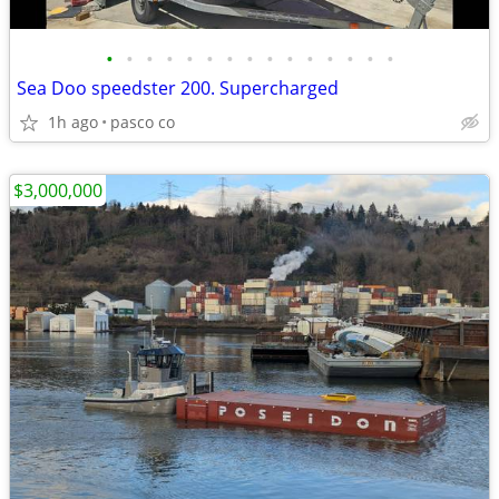
•
•
•
•
•
•
•
•
•
•
•
•
•
•
•
Sea Doo speedster 200. Supercharged
1h ago
pasco co
$3,000,000