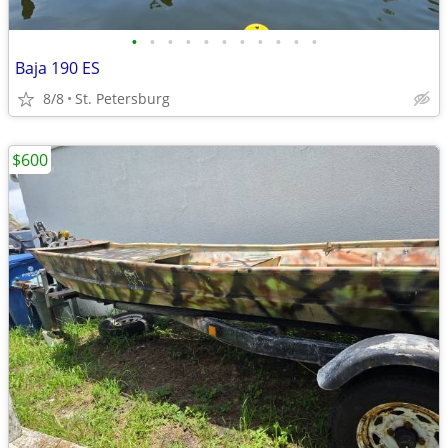
•
•
•
•
•
•
•
•
•
•
•
Baja 190 ES
8/8
St. Petersburg
$600