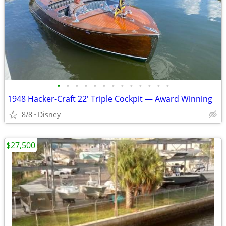
•
•
•
•
•
•
•
•
•
•
•
•
•
1948 Hacker-Craft 22' Triple Cockpit — Award Winning
8/8
Disney
$27,500