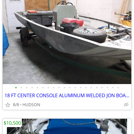
•
•
•
•
•
•
•
•
•
•
•
•
•
•
•
•
•
•
•
•
18 FT CENTER CONSOLE ALUMINUM WELDED JON BOAT & TRAILER
8/8
HUDSON
$10,500