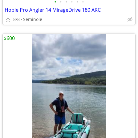
•
•
•
•
•
•
Hobie Pro Angler 14 MirageDrive 180 ARC
8/8
Seminole
$600