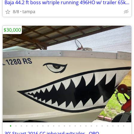
Baja 44.2 ft boss w/triple running 496HO w/ trailer 65k Motivated
8/8
tampa
$30,000
•
•
•
•
•
•
•
•
•
•
•
•
•
•
•
•
•
•
•
•
•
•
30' Stuart 2016 CC inboard w/trailer - OBO