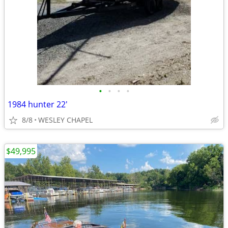
•
•
•
•
1984 hunter 22'
8/8
WESLEY CHAPEL
$49,995