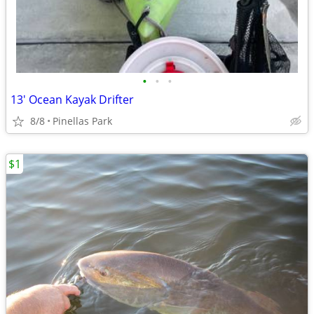
•
•
•
13' Ocean Kayak Drifter
8/8
Pinellas Park
$1