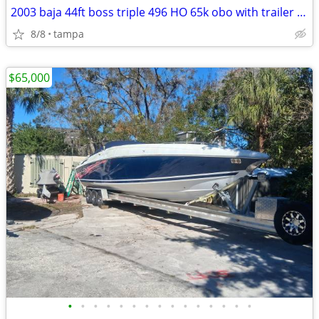
2003 baja 44ft boss triple 496 HO 65k obo with trailer Motivated
8/8
tampa
$65,000
•
•
•
•
•
•
•
•
•
•
•
•
•
•
•