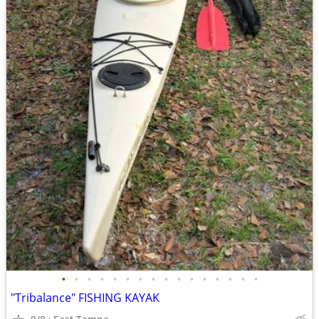
•
•
•
•
•
•
•
•
•
•
•
•
•
•
•
•
"Tribalance" FISHING KAYAK