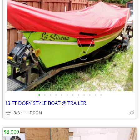
•
•
•
•
•
•
•
•
•
•
•
•
18 FT DORY STYLE BOAT @ TRAILER
8/8
HUDSON
$8,000