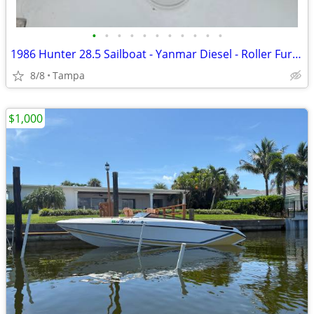
•
•
•
•
•
•
•
•
•
•
•
1986 Hunter 28.5 Sailboat - Yanmar Diesel - Roller Furling - $10,500
8/8
Tampa
$1,000