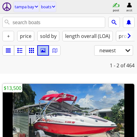
tampa bay
boats
post
acct
+
price
sold by
length overall (LOA)
propuls
newest
1 - 2
of 464
$13,500