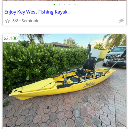
•
•
•
•
•
Enjoy Key West Fishing Kayak
8/8
Seminole
$2,100