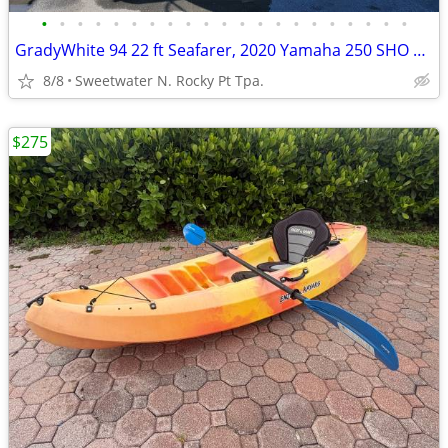
•
•
•
•
•
•
•
•
•
•
•
•
•
•
•
•
•
•
•
•
•
GradyWhite 94 22 ft Seafarer, 2020 Yamaha 250 SHO VMAX
8/8
Sweetwater N. Rocky Pt Tpa.
$275