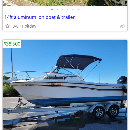
•
•
•
•
•
•
14ft aluminum jon boat & trailer
8/8
Holiday
$38,500