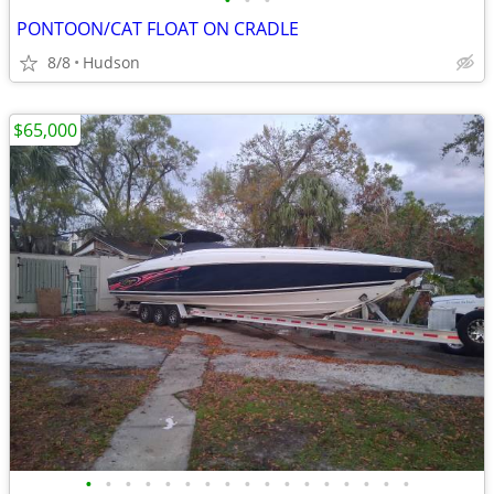
•
•
•
PONTOON/CAT FLOAT ON CRADLE
8/8
Hudson
$65,000
•
•
•
•
•
•
•
•
•
•
•
•
•
•
•
•
•