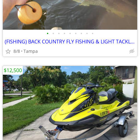
•
•
•
•
•
•
•
•
•
(FISHING) BACK COUNTRY FLY FISHING & LIGHT TACKLE FLATS FISHING
8/8
Tampa
$12,500