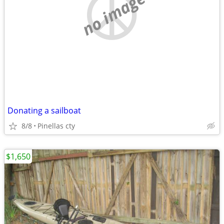
no image
Donating a sailboat
8/8
Pinellas cty
$1,650