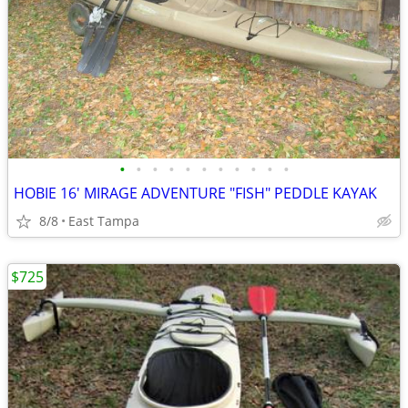
•
•
•
•
•
•
•
•
•
•
•
HOBIE 16' MIRAGE ADVENTURE "FISH" PEDDLE KAYAK
8/8
East Tampa
$725