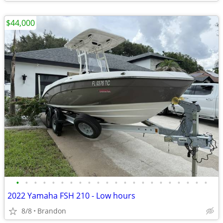
$44,000
•
•
•
•
•
•
•
•
•
•
•
•
•
•
•
•
•
•
•
•
•
•
2022 Yamaha FSH 210 - Low hours
8/8
Brandon