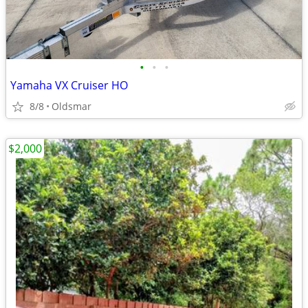
•
•
•
Yamaha VX Cruiser HO
8/8
Oldsmar
$2,000