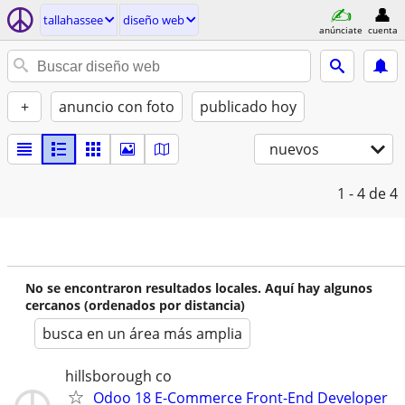
tallahassee
diseño web
anúnciate
cuenta
+
anuncio con foto
publicado hoy
nuevos
1 - 4
de 4
No se encontraron resultados locales. Aquí hay algunos
cercanos (ordenados por distancia)
busca en un área más amplia
hillsborough co
Odoo 18 E-Commerce Front-End Developer