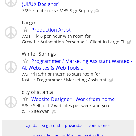
(UI/UX Designer)
7/29
to discuss
MBS SignSupply
Largo
Production Artist
7/31
$16 per hour with room for
Growth
Automation Personnel's Client in Largo FL
Winter Springs
Programmer / Marketing Assistant Wanted -
AI, Websites & Web Tools...
7/9
$15/hr or Intern to start room for
fast...
Programmer / Marketing Assistant
city of atlanta
Website Designer - Work from home
8/6
Sell just 2 websites per week and you
c...
SiteSwan
ayuda
seguridad
privacidad
condiciones
acerca de
aplicación
mapa del sitio