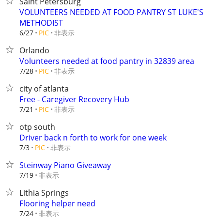
Saint Petersburg
VOLUNTEERS NEEDED AT FOOD PANTRY ST LUKE'S
METHODIST
非表示
6/27
PIC
Orlando
Volunteers needed at food pantry in 32839 area
非表示
7/28
PIC
city of atlanta
Free - Caregiver Recovery Hub
非表示
7/21
PIC
otp south
Driver back n forth to work for one week
非表示
7/3
PIC
Steinway Piano Giveaway
非表示
7/19
Lithia Springs
Flooring helper need
非表示
7/24