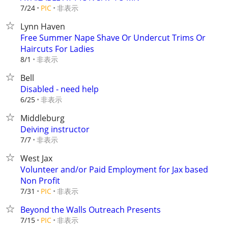
非表示
7/24
PIC
Lynn Haven
Free Summer Nape Shave Or Undercut Trims Or
Haircuts For Ladies
非表示
8/1
Bell
Disabled - need help
非表示
6/25
Middleburg
Deiving instructor
非表示
7/7
West Jax
Volunteer and/or Paid Employment for Jax based
Non Profit
非表示
7/31
PIC
Beyond the Walls Outreach Presents
非表示
7/15
PIC