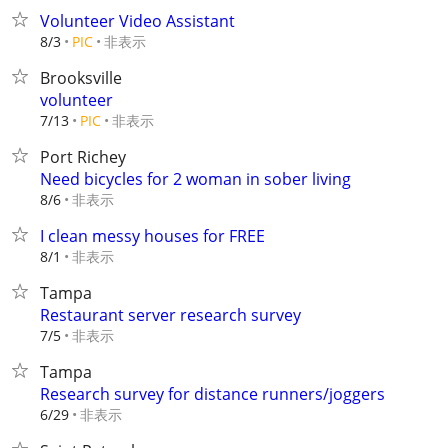
Volunteer Video Assistant
非表示
8/3
PIC
Brooksville
volunteer
非表示
7/13
PIC
Port Richey
Need bicycles for 2 woman in sober living
非表示
8/6
I clean messy houses for FREE
非表示
8/1
Tampa
Restaurant server research survey
非表示
7/5
Tampa
Research survey for distance runners/joggers
非表示
6/29