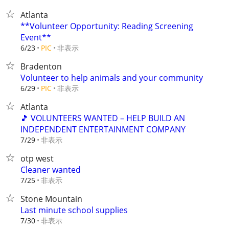
Atlanta
**Volunteer Opportunity: Reading Screening
Event**
非表示
6/23
PIC
Bradenton
Volunteer to help animals and your community
非表示
6/29
PIC
Atlanta
🎵 VOLUNTEERS WANTED – HELP BUILD AN
INDEPENDENT ENTERTAINMENT COMPANY
非表示
7/29
otp west
Cleaner wanted
非表示
7/25
Stone Mountain
Last minute school supplies
非表示
7/30