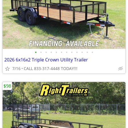
•
•
•
•
•
•
•
•
•
•
•
•
2026 6x16x2 Triple Crown Utility Trailer
7/16
CALL 833-317-4448 TODAY!!!
$98