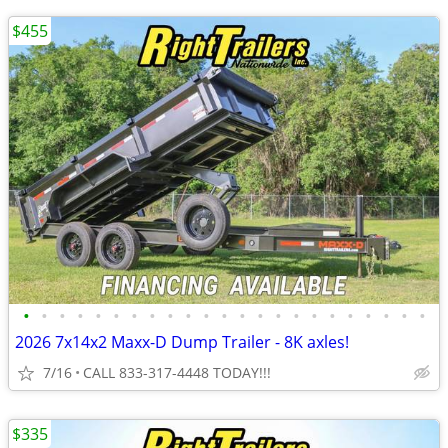
$455
•
•
•
•
•
•
•
•
•
•
•
•
•
•
•
•
•
•
•
•
•
•
•
2026 7x14x2 Maxx-D Dump Trailer - 8K axles!
7/16
CALL 833-317-4448 TODAY!!!
$335