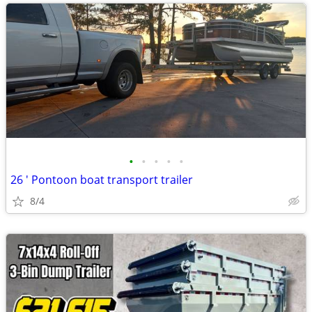
•
•
•
•
•
26 ' Pontoon boat transport trailer
8/4