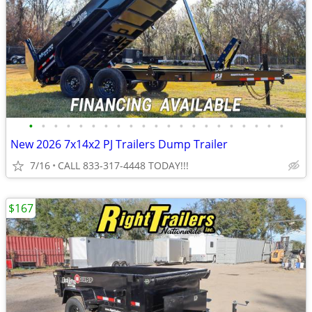
•
•
•
•
•
•
•
•
•
•
•
•
•
•
•
•
•
•
•
•
•
New 2026 7x14x2 PJ Trailers Dump Trailer
7/16
CALL 833-317-4448 TODAY!!!
$167