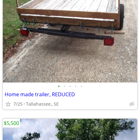
•
•
•
•
•
Home made trailer, REDUCED
7/25
Tallahassee,, SE
$5,500