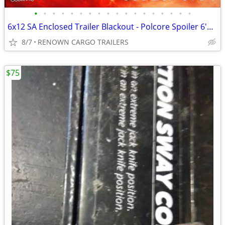
•
•
•
•
•
•
•
•
•
•
•
•
•
•
•
•
•
•
6x12 SA Enclosed Trailer Blackout - Polcore Spoiler 6'6" - Call / Text
8/7
RENOWN CARGO TRAILERS
$75