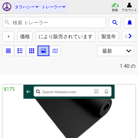
タラハシー
トレーラー
投稿
アカウント
+
価格
により販売されています
製造年
状態
最新
1
40 の
$175