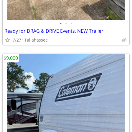
•
•
•
Ready for DRAG & DRIVE Events, NEW Trailer
7/27
Tallahassee
$9,000