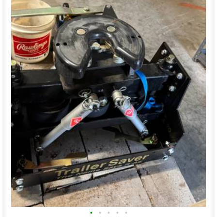
•
•
•
•
•