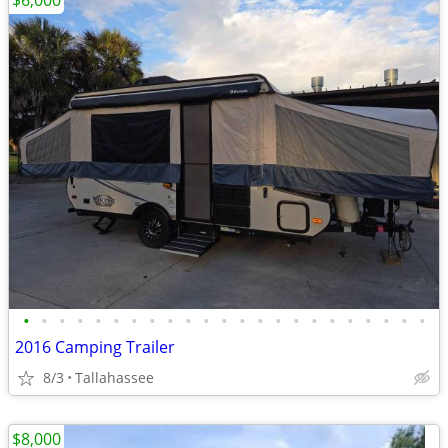
$6,000
•
•
•
•
•
•
•
•
•
•
•
•
•
•
•
•
•
•
•
•
•
•
•
2016 Camping Trailer
8/3
Tallahassee
$8,000