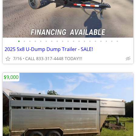
•
•
•
•
•
•
•
•
•
•
•
•
•
•
•
•
•
•
•
2025 5x8 U-Dump Dump Trailer - SALE!
7/16
CALL 833-317-4448 TODAY!!!
$9,000