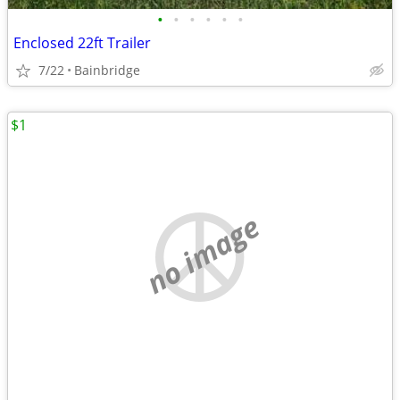
•
•
•
•
•
•
Enclosed 22ft Trailer
7/22
Bainbridge
$1
no image