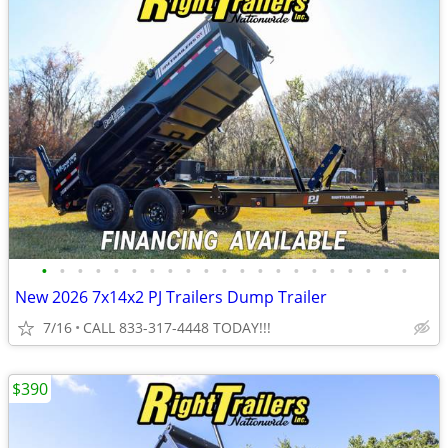
•
•
•
•
•
•
•
•
•
•
•
•
•
•
•
•
•
•
•
•
•
New 2026 7x14x2 PJ Trailers Dump Trailer
7/16
CALL 833-317-4448 TODAY!!!
$390