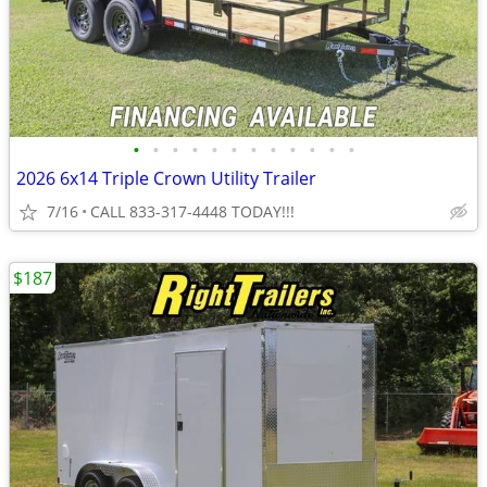
•
•
•
•
•
•
•
•
•
•
•
•
2026 6x14 Triple Crown Utility Trailer
7/16
CALL 833-317-4448 TODAY!!!
$187