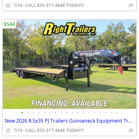
7/16
CALL 833-317-4448 TODAY!!!
$544
•
•
•
•
•
•
•
•
•
•
•
•
•
•
•
•
•
•
New 2026 8.5x35 PJ Trailers Gooseneck Equipment Trailer
7/16
CALL 833-317-4448 TODAY!!!