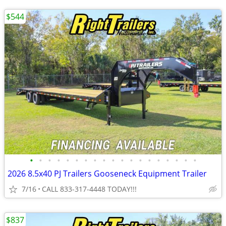
$544
•
•
•
•
•
•
•
•
•
•
•
•
•
•
•
•
•
•
•
2026 8.5x40 PJ Trailers Gooseneck Equipment Trailer
7/16
CALL 833-317-4448 TODAY!!!
$837