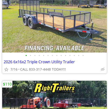
•
•
•
•
•
•
•
•
•
•
•
•
•
•
2026 6x16x2 Triple Crown Utility Trailer
7/16
CALL 833-317-4448 TODAY!!!
$110