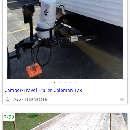
•
•
•
•
•
Camper/Travel Trailer Coleman 17R
7/26
Tallahassee
$799