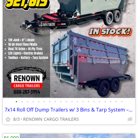
•
•
•
•
•
•
•
•
•
•
•
•
•
•
•
•
•
•
•
•
7x14 Roll Off Dump Trailers w/ 3 Bins & Tarp System – 14K GVWR
8/3
RENOWN CARGO TRAILERS