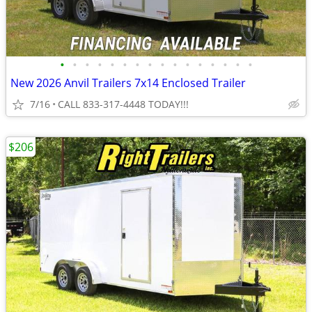
•
•
•
•
•
•
•
•
•
•
•
•
•
•
•
•
New 2026 Anvil Trailers 7x14 Enclosed Trailer
7/16
CALL 833-317-4448 TODAY!!!
$206