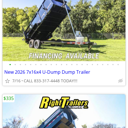
•
•
•
•
•
•
•
•
•
•
•
•
•
•
•
•
•
•
•
•
•
•
New 2026 7x16x4 U-Dump Dump Trailer
7/16
CALL 833-317-4448 TODAY!!!
$335