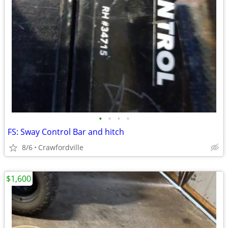
•
•
•
•
FS: Sway Control Bar and hitch
8/6
Crawfordville
$1,600