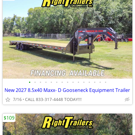
•
•
•
•
•
•
•
•
•
•
•
•
•
•
•
New 2027 8.5x40 Maxx- D Gooseneck Equipment Trailer
7/16
CALL 833-317-4448 TODAY!!!
$109