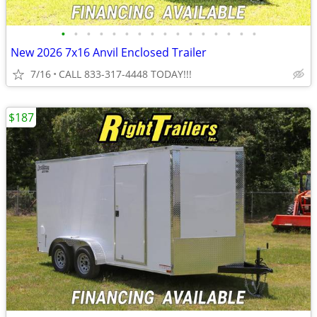
•
•
•
•
•
•
•
•
•
•
•
•
•
•
•
•
New 2026 7x16 Anvil Enclosed Trailer
7/16
CALL 833-317-4448 TODAY!!!
$187