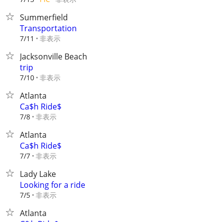
Summerfield
Transportation
非表示
7/11
Jacksonville Beach
trip
非表示
7/10
Atlanta
Ca$h Ride$
非表示
7/8
Atlanta
Ca$h Ride$
非表示
7/7
Lady Lake
Looking for a ride
非表示
7/5
Atlanta