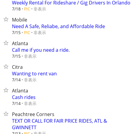
Weekly Rental For Rideshare / Gig Drivers In Orlando
非表示
7/18
PIC
Mobile
Need A Safe, Reliabe, and Affordable Ride
非表示
7/15
PIC
Atlanta
Call me if you need a ride.
非表示
7/15
Citra
Wanting to rent van
非表示
7/14
Atlanta
Cash rides
非表示
7/14
Peachtree Corners
TEXT OR CALL FOR FAIR PRICE RIDES, ATL &
GWINNETT
非表示
7/13
PIC