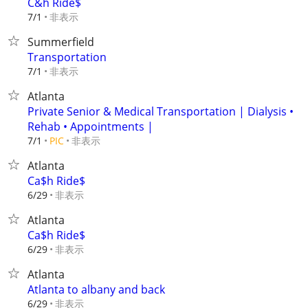
C&h Ride$
非表示
7/1
Summerfield
Transportation
非表示
7/1
Atlanta
Private Senior & Medical Transportation | Dialysis •
Rehab • Appointments |
非表示
7/1
PIC
Atlanta
Ca$h Ride$
非表示
6/29
Atlanta
Ca$h Ride$
非表示
6/29
Atlanta
Atlanta to albany and back
非表示
6/29