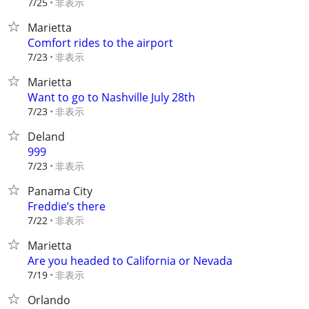
非表示
7/25
Marietta
Comfort rides to the airport
非表示
7/23
Marietta
Want to go to Nashville July 28th
非表示
7/23
Deland
999
非表示
7/23
Panama City
Freddie’s there
非表示
7/22
Marietta
Are you headed to California or Nevada
非表示
7/19
Orlando