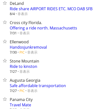
DeLand
Ride share AIRPORT RIDES ETC. MCO DAB SFB
非表示
8/4
Cross city Florida.
Offering a ride north. Massachusetts
非表示
7/31
Ellenwood
Handosjunkremoval
非表示
7/30
PIC
Stone Mountain
Ride to kinston
非表示
7/27
Augusta Georgia
Safe affordable transportation
非表示
7/27
PIC
Panama City
Travel Mate