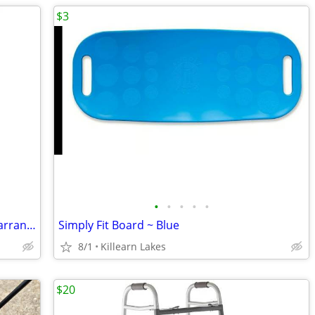
$3
•
•
•
•
•
Brand New Inogen Rove 6 with 5 year warranty
Simply Fit Board ~ Blue
8/1
Killearn Lakes
$20