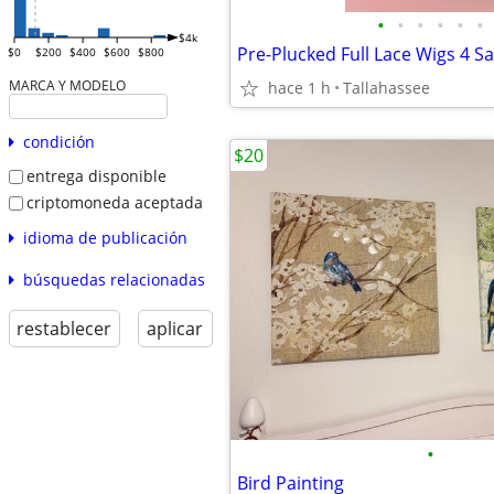
•
•
•
•
•
•
$4k
Pre-Plucked Full Lace Wigs 4 Sa
$0
$200
$400
$600
$800
MARCA Y MODELO
hace 1 h
Tallahassee
condición
$20
entrega disponible
criptomoneda aceptada
idioma de publicación
búsquedas relacionadas
restablecer
aplicar
•
Bird Painting