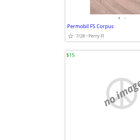
•
•
Permobil F5 Corpus
7/28
Perry Fl
$15
no imag