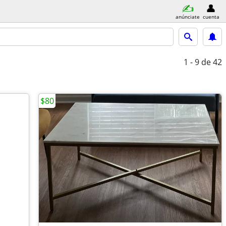
anúnciate
cuenta
1 - 9
de 42
$80