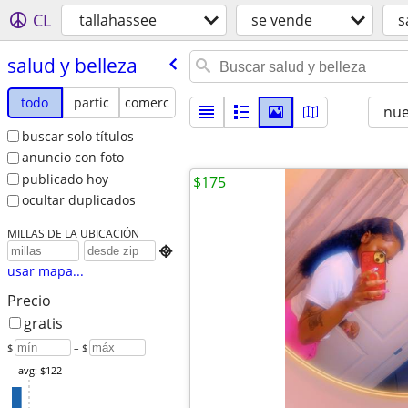
CL
tallahassee
se vende
s
salud y belleza
todo
partic
comerc
nu
buscar solo títulos
anuncio con foto
publicado hoy
$175
ocultar duplicados
MILLAS DE LA UBICACIÓN

usar mapa...
Precio
gratis
$
– $
avg: $122