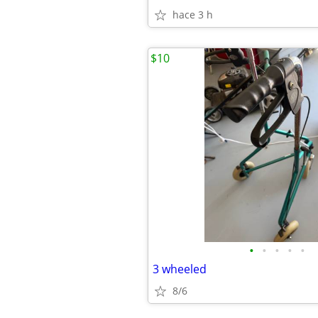
hace 3 h
$10
•
•
•
•
•
3 wheeled
8/6