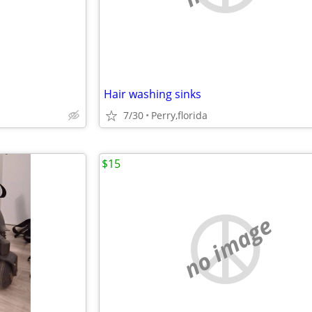
Hair washing sinks
7/30
Perry,florida
$15
no image