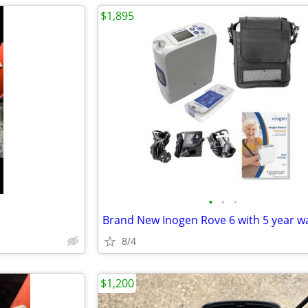
$1,895
•
•
•
8/4
$1,200