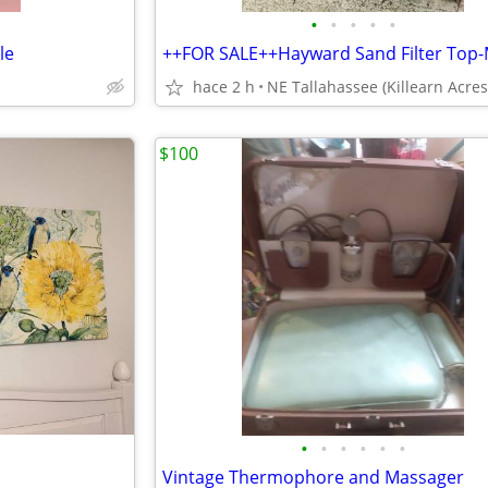
•
•
•
•
•
le
hace 2 h
NE Tallahassee (Killearn Acres
$100
•
•
•
•
•
•
Vintage Thermophore and Massager