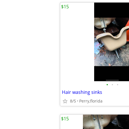
$15
•
•
•
Hair washing sinks
8/5
Perry,florida
$15