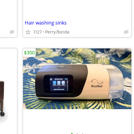
Hair washing sinks
7/27
Perry,florida
$300
•
•
•