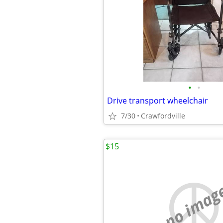
•
•
Drive transport wheelchair
7/30
Crawfordville
$15
no imag