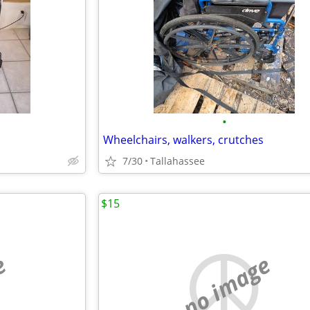
•
Wheelchairs, walkers, crutches
7/30
Tallahassee
$15
e
no image