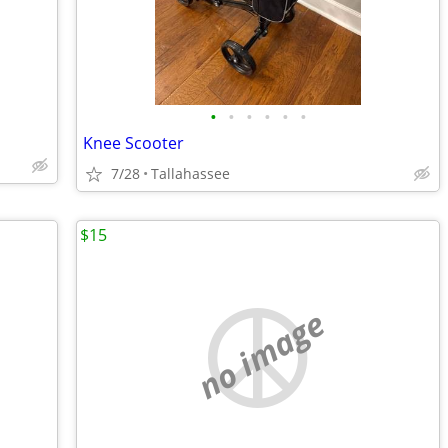
•
•
•
•
•
•
Knee Scooter
7/28
Tallahassee
$15
no image