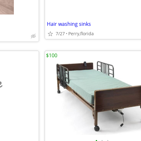
Hair washing sinks
7/27
Perry,florida
$100
e
•
•
•