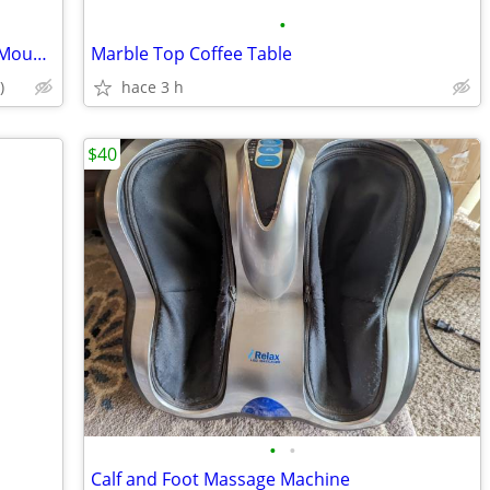
•
++FOR SALE++Hayward Sand Filter Top-Mount Control Valve
Marble Top Coffee Table
)
hace 3 h
$40
•
•
Calf and Foot Massage Machine