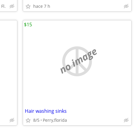
Fl.
hace 7 h
$15
no image
Hair washing sinks
8/5
Perry,florida