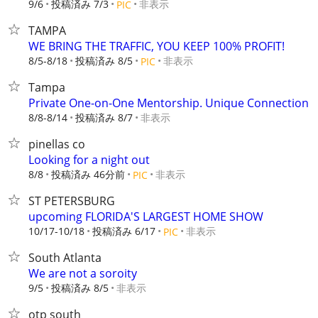
9/6
投稿済み 7/3
非表示
PIC
TAMPA
WE BRING THE TRAFFIC, YOU KEEP 100% PROFIT!
8/5-8/18
投稿済み 8/5
非表示
PIC
Tampa
Private One-on-One Mentorship. Unique Connection
8/8-8/14
投稿済み 8/7
非表示
pinellas co
Looking for a night out
8/8
投稿済み 46分前
非表示
PIC
ST PETERSBURG
upcoming FLORIDA'S LARGEST HOME SHOW
10/17-10/18
投稿済み 6/17
非表示
PIC
South Atlanta
We are not a soroity
9/5
投稿済み 8/5
非表示
otp south