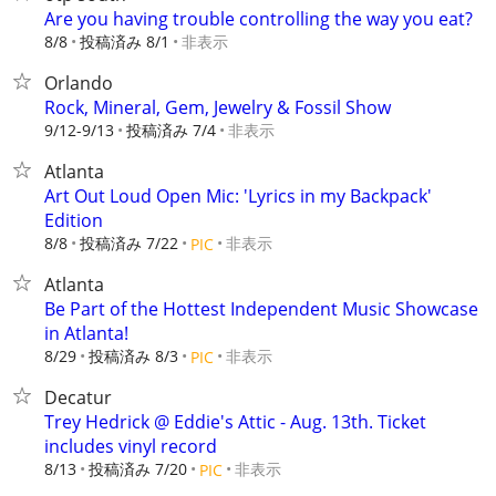
Are you having trouble controlling the way you eat?
8/8
投稿済み 8/1
非表示
Orlando
Rock, Mineral, Gem, Jewelry & Fossil Show
9/12-9/13
投稿済み 7/4
非表示
Atlanta
Art Out Loud Open Mic: 'Lyrics in my Backpack'
Edition
8/8
投稿済み 7/22
非表示
PIC
Atlanta
Be Part of the Hottest Independent Music Showcase
in Atlanta!
8/29
投稿済み 8/3
非表示
PIC
Decatur
Trey Hedrick @ Eddie's Attic - Aug. 13th. Ticket
includes vinyl record
8/13
投稿済み 7/20
非表示
PIC