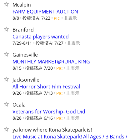
Mcalpin
FARM EQUIPMENT AUCTION
8/8
投稿済み 7/22
非表示
PIC
Branford
Canasta players wanted
7/29-8/11
投稿済み 7/27
非表示
Gainesville
MONTHLY MARKET@RURAL KING
8/15
投稿済み 7/20
非表示
PIC
Jacksonville
All Horror Short Film Festival
9/26
投稿済み 7/13
非表示
PIC
Ocala
Veterans for Worship- God Did
8/28
投稿済み 6/16
非表示
PIC
ya know where Kona Skatepark is!
Live Music at Kona Skatepark! All Ages / 3 Bands /