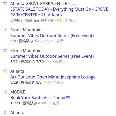
Atlanta GROVE PARK/CENTERHILL
ESTATE SALE TODAY - Everything Must Go - GROVE
PARK/CENTERHILL, Atlanta
8/8-8/9
投稿済み 6時間前
非表示
PIC
Stone Mountain
Summer Vibes Outdoor Series (Free Event)
8/8
投稿済み 7/16
非表示
PIC
Stone Mountain
Summer Vibes Outdoor Series (Free Event)
8/22
投稿済み 7/30
非表示
PIC
Atlanta
Art Out Loud Open Mic at Josephine Lounge
8/29
投稿済み 8/5
非表示
PIC
MOBILE
Book Your Santa Visit Today !!!!
10/20
投稿済み 4/24
非表示
Atlanta