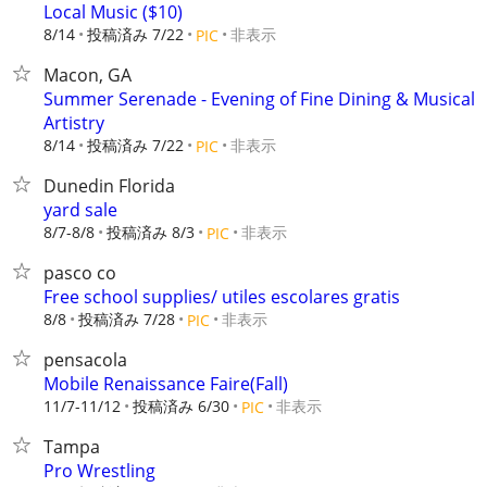
Local Music ($10)
8/14
投稿済み 7/22
非表示
PIC
Macon, GA
Summer Serenade - Evening of Fine Dining & Musical
Artistry
8/14
投稿済み 7/22
非表示
PIC
Dunedin Florida
yard sale
8/7-8/8
投稿済み 8/3
非表示
PIC
pasco co
Free school supplies/ utiles escolares gratis
8/8
投稿済み 7/28
非表示
PIC
pensacola
Mobile Renaissance Faire(Fall)
11/7-11/12
投稿済み 6/30
非表示
PIC
Tampa
Pro Wrestling