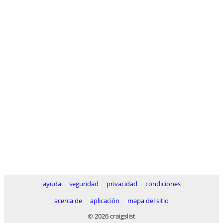
ayuda
seguridad
privacidad
condiciones
acerca de
aplicación
mapa del sitio
© 2026 craigslist