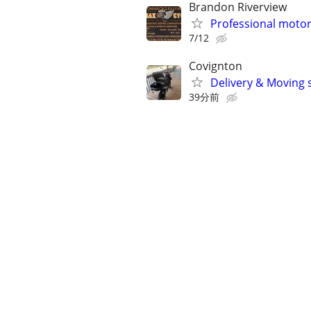
Brandon Riverview
Professional motor
7/12
Covignton
Delivery & Moving 
39分前