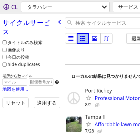
CL
タラハシー
サービス
サイクルサービ
ス
最
タイトルのみ検索
画像あり
今日の投稿
hide duplicates
ローカルの結果は見つかりません
場所から数マイル

地図を使用...
Port Richey
Professional Motor
リセット
適用する
8/2
Tampa fl
Affordable lawn mow
7/28