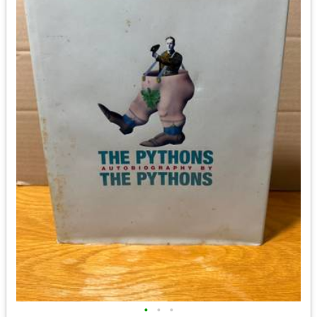
•
•
•