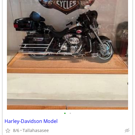
•
•
Harley-Davidson Model
8/6
Tallahasasee