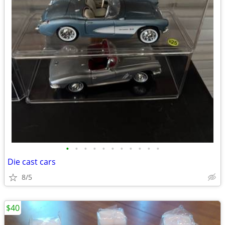
•
•
•
•
•
•
•
•
•
•
•
Die cast cars
8/5
$40