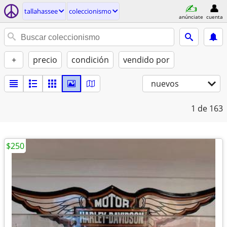
tallahassee
coleccionismo
anúnciate
cuenta
+
precio
condición
vendido por
nuevos
1
de 163
$250