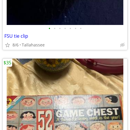
•
•
•
•
•
•
•
FSU tie clip
8/6
Tallahassee
$35