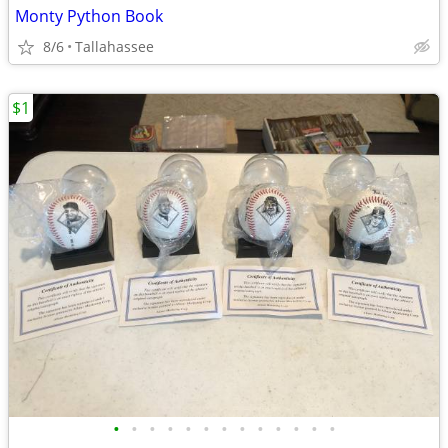
Monty Python Book
8/6
Tallahassee
$1
•
•
•
•
•
•
•
•
•
•
•
•
•