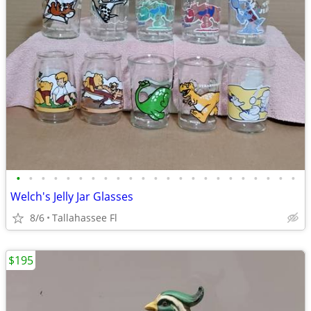
•
•
•
•
•
•
•
•
•
•
•
•
•
•
•
•
•
•
•
•
•
•
•
Welch's Jelly Jar Glasses
8/6
Tallahassee Fl
$195