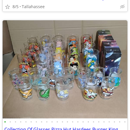
8/5
Tallahassee
•
•
•
•
•
•
•
•
•
•
•
•
•
•
•
•
•
•
•
•
•
•
•
•
Collection Of Glasses Pizza Hut Hardees Burger King