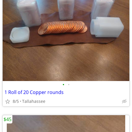
•
•
1 Roll of 20 Copper rounds
8/5
Tallahassee
$45