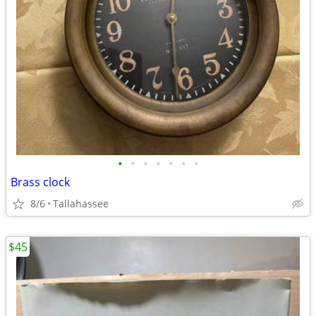
•
•
•
•
•
•
•
Brass clock
8/6
Tallahassee
$45