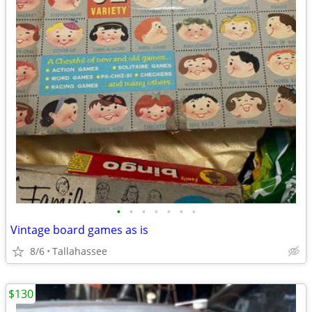
•
•
•
•
•
•
•
Vintage board games as is
8/6
Tallahassee
$130