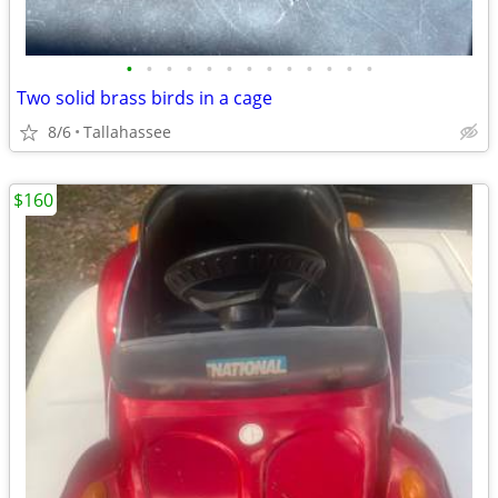
•
•
•
•
•
•
•
•
•
•
•
•
•
Two solid brass birds in a cage
8/6
Tallahassee
$160