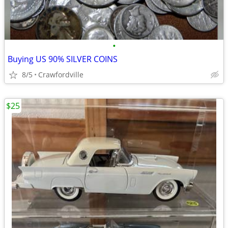
•
Buying US 90% SILVER COINS
8/5
Crawfordville
$25