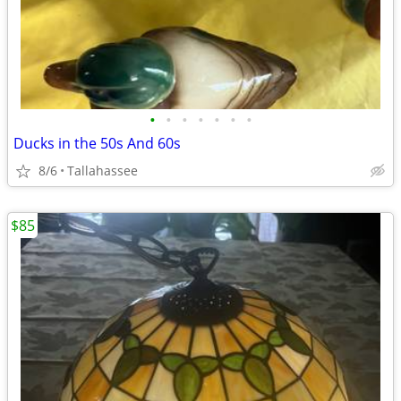
•
•
•
•
•
•
•
Ducks in the 50s And 60s
8/6
Tallahassee
$85