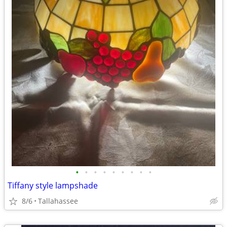
•
•
•
•
•
•
•
•
•
Tiffany style lampshade
8/6
Tallahassee