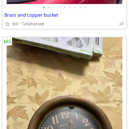
•
•
•
•
•
•
•
•
•
Brass and copper bucket
8/6
Tallahassee
$85