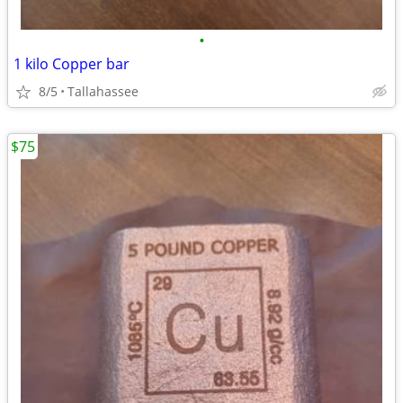
•
1 kilo Copper bar
8/5
Tallahassee
$75