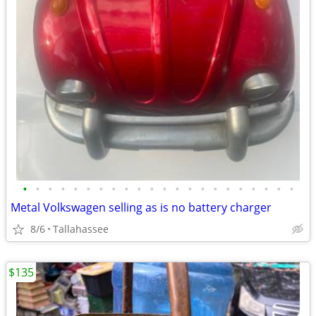
•
•
•
•
•
•
•
•
•
•
•
•
•
•
•
•
•
•
•
•
•
•
Metal Volkswagen selling as is no battery charger
8/6
Tallahassee
$135