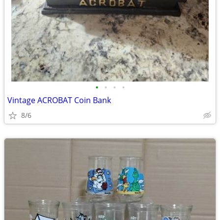
•
•
•
•
Vintage ACROBAT Coin Bank
8/6