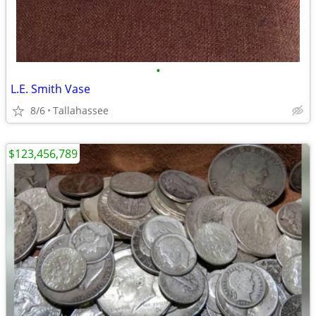
•
L.E. Smith Vase
8/6
Tallahassee
$123,456,789