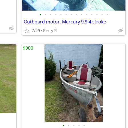
•
•
•
•
•
•
•
•
•
•
•
•
•
•
Outboard motor, Mercury 9.9 4 stroke
7/29
Perry Fl
$900
•
•
•
•
•