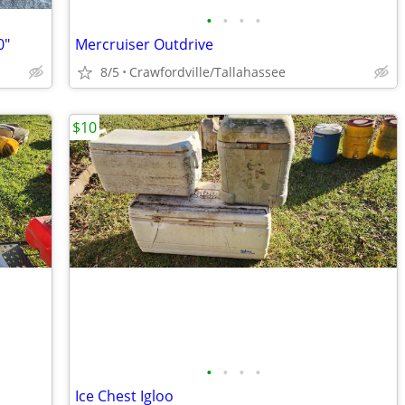
•
•
•
•
0"
Mercruiser Outdrive
8/5
Crawfordville/Tallahassee
$10
•
•
•
•
Ice Chest Igloo