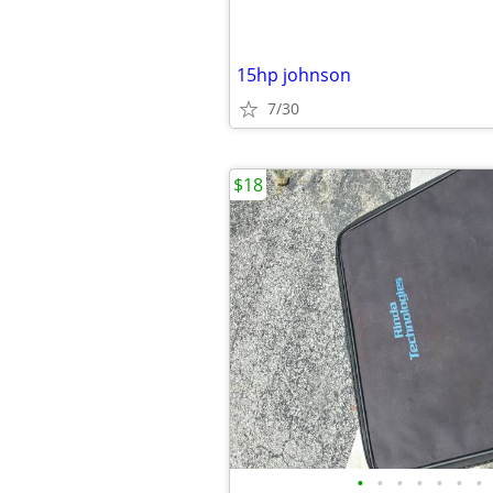
15hp johnson
7/30
$18
•
•
•
•
•
•
•