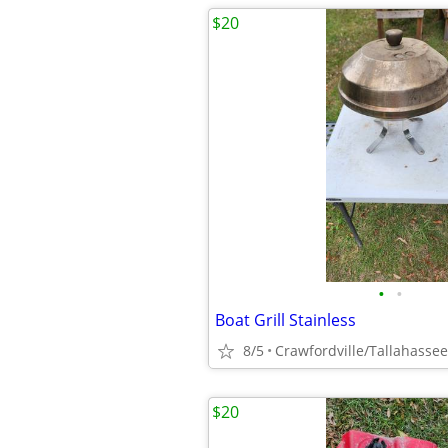
$20
•
•
Boat Grill Stainless
8/5
Crawfordville/Tallahassee
$20