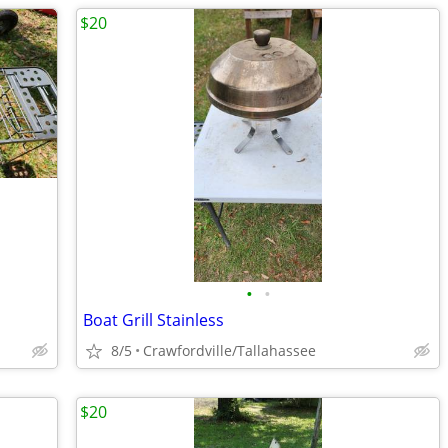
$20
•
•
Boat Grill Stainless
8/5
Crawfordville/Tallahassee
$20