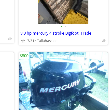
•
•
9.9 hp mercury 4 stroke Bigfoot. Trade
7/31
Tallahassee
$800