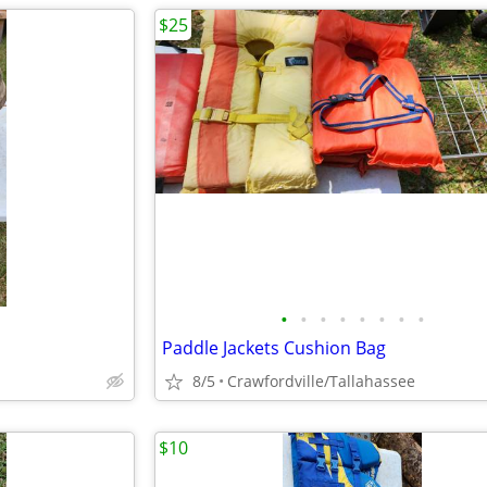
$25
•
•
•
•
•
•
•
•
Paddle Jackets Cushion Bag
8/5
Crawfordville/Tallahassee
$10