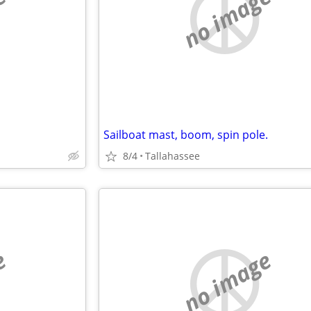
e
no image
Sailboat mast, boom, spin pole.
8/4
Tallahassee
e
no image