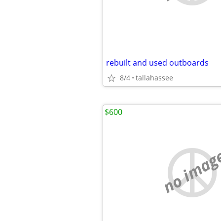
rebuilt and used outboards
8/4
tallahassee
$600
no imag