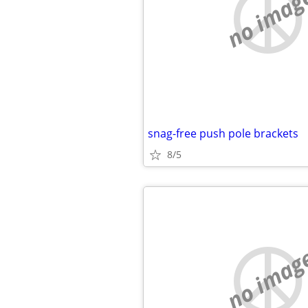
no imag
snag-free push pole brackets
8/5
no imag