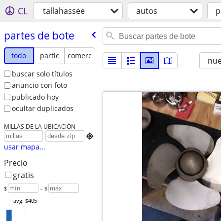
CL
tallahassee
autos
p
partes de bote
todo
partic
comerc
nu
buscar solo títulos
anuncio con foto
publicado hoy
ocultar duplicados
MILLAS DE LA UBICACIÓN

usar mapa...
Precio
gratis
$
– $
avg: $405