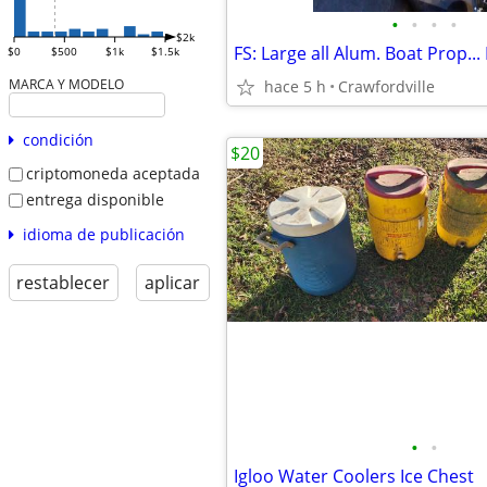
•
•
•
•
$2k
FS: Large all Alum. Boat Prop...
$0
$500
$1k
$1.5k
MARCA Y MODELO
hace 5 h
Crawfordville
condición
$20
criptomoneda aceptada
entrega disponible
idioma de publicación
restablecer
aplicar
•
•
Igloo Water Coolers Ice Chest