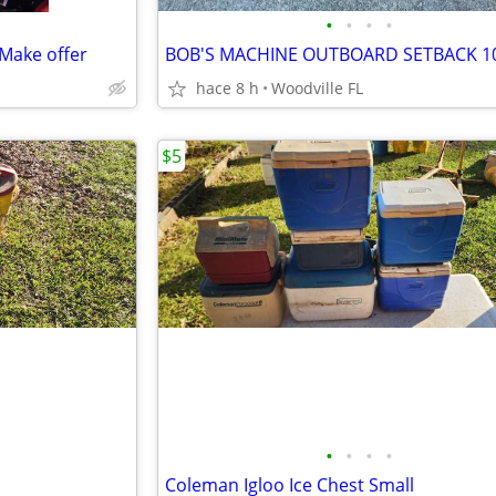
•
•
•
•
 Make offer
BOB'S MACHINE OUTBOARD SETBACK 1
hace 8 h
Woodville FL
$5
•
•
•
•
Coleman Igloo Ice Chest Small