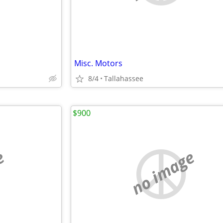
Misc. Motors
8/4
Tallahassee
$900
e
no image