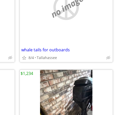
no image
whale tails for outboards
8/4
Tallahassee
$1,234