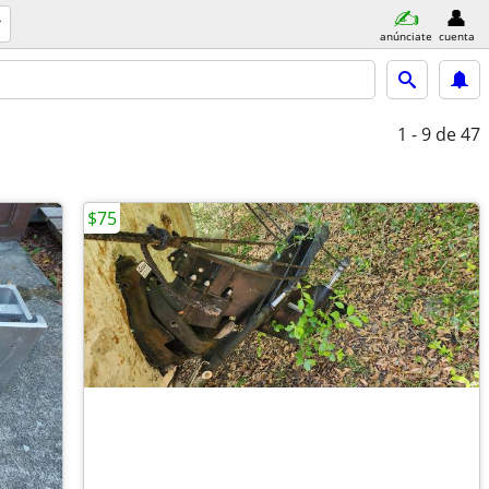
anúnciate
cuenta
1 - 9
de 47
$75