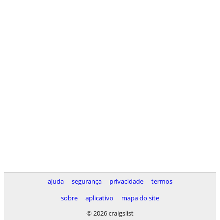
ajuda
segurança
privacidade
termos
sobre
aplicativo
mapa do site
© 2026 craigslist