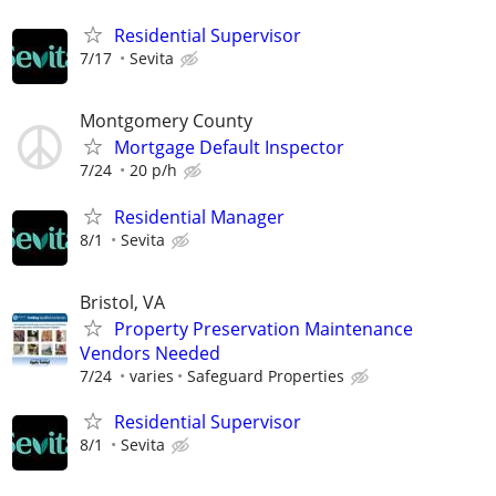
Residential Supervisor
7/17
Sevita
Montgomery County
Mortgage Default Inspector
7/24
20 p/h
Residential Manager
8/1
Sevita
Bristol, VA
Property Preservation Maintenance
Vendors Needed
7/24
varies
Safeguard Properties
Residential Supervisor
8/1
Sevita