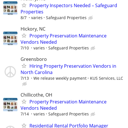
Property Inspectors Needed – Safeguard
Properties
8/7
varies
Safeguard Properties
Hickory, NC
Property Preservation Maintenance
Vendors Needed
7/10
varies
Safeguard Properties
Greensboro
Hiring Property Preservation Vendors in
North Carolina
7/13
We release weekly payment
KUS Services, LLC
Chillicothe, OH
Property Preservation Maintenance
Vendors Needed
7/14
varies
Safeguard Properties
Residential Rental Portfolio Manager