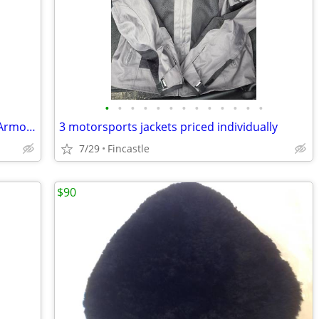
•
•
•
•
•
•
•
•
•
•
•
•
•
Sulaite XXXL Motorcycle/Dirt Bike Body Armor Protector – Excell
3 motorsports jackets priced individually
7/29
Fincastle
$90