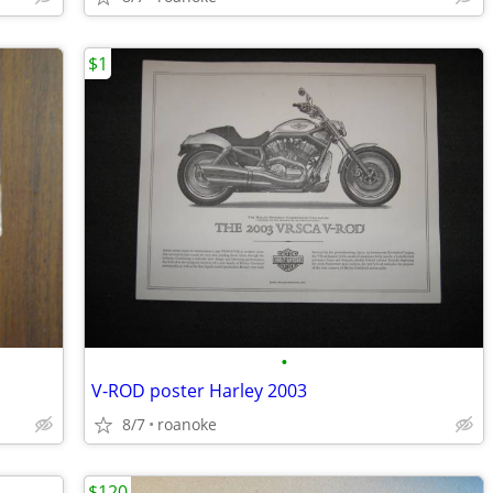
$1
•
V-ROD poster Harley 2003
8/7
roanoke
$120