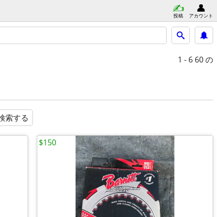
投稿
アカウント
1 - 6
60 の
検索する
$150