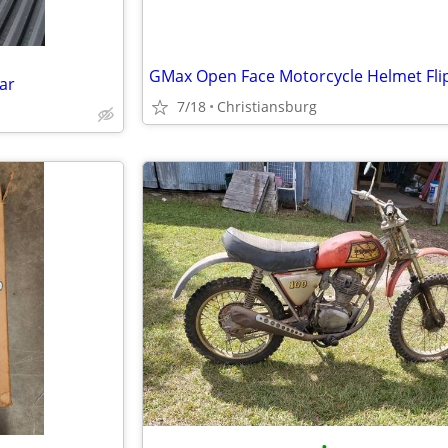
ar
7/18
Christiansburg
•