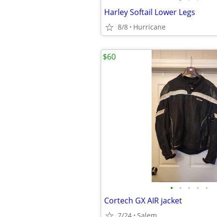
Harley Softail Lower Legs
8/8
Hurricane
$60
•
•
•
•
•
Cortech GX AIR jacket
7/24
Salem