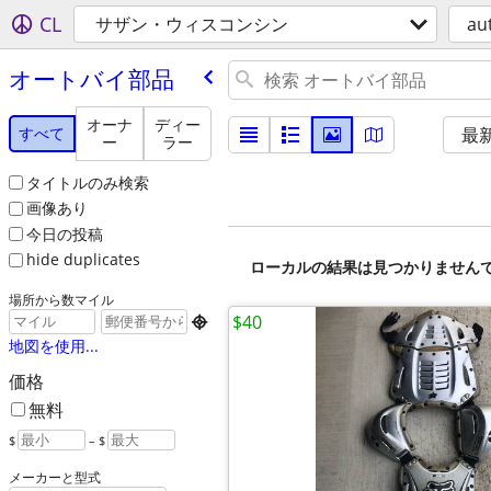
CL
サザン・ウィスコンシン
au
オートバイ部品
オーナ
ディー
すべて
最
ー
ラー
タイトルのみ検索
画像あり
今日の投稿
hide duplicates
ローカルの結果は見つかりません
場所から数マイル
$40

地図を使用...
価格
無料
$
– $
メーカーと型式