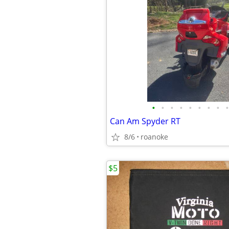
•
•
•
•
•
•
•
•
•
Can Am Spyder RT
8/6
roanoke
$5