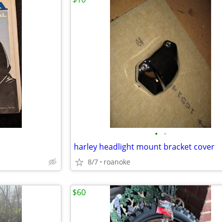
•
•
harley headlight mount bracket cover
8/7
roanoke
$60