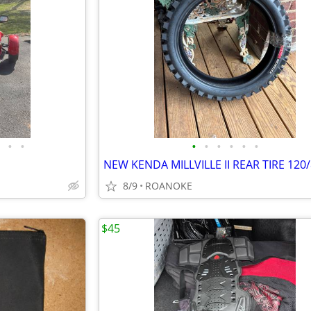
•
•
•
•
•
•
•
•
NEW KENDA MILLVILLE II REAR TIRE 120/
8/9
ROANOKE
$45