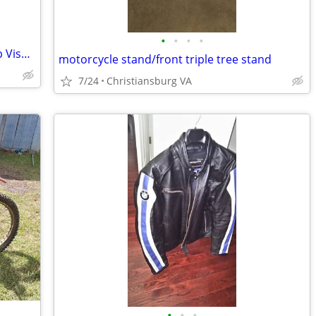
•
•
•
•
GMax Open Face Motorcycle Helmet Flip Visor Sun Visor Adult Large
motorcycle stand/front triple tree stand
7/24
Christiansburg VA
•
•
•