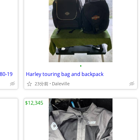
•
80-19
Harley touring bag and backpack
23分前
Daleville
$12,345