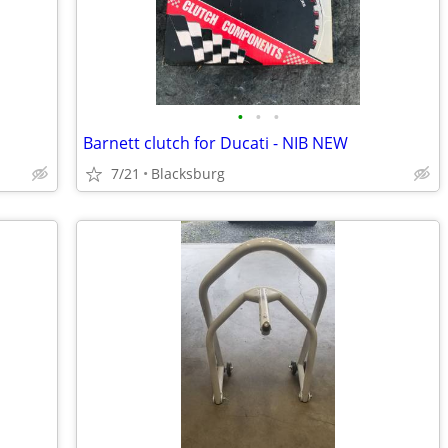
•
•
•
Barnett clutch for Ducati - NIB NEW
7/21
Blacksburg