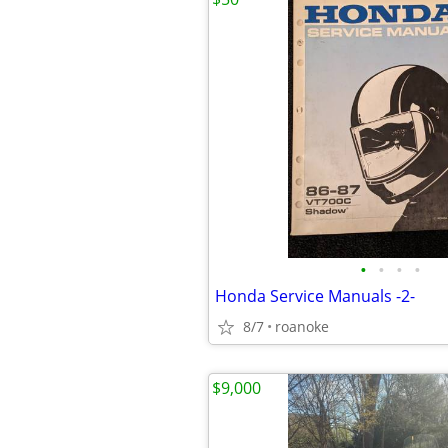
•
•
•
•
Honda Service Manuals -2-
8/7
roanoke
$9,000