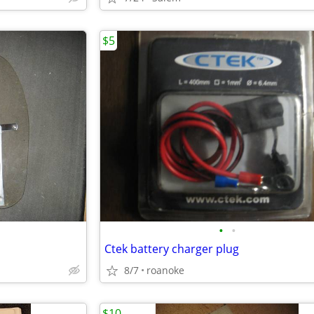
$5
•
•
Ctek battery charger plug
8/7
roanoke
$10