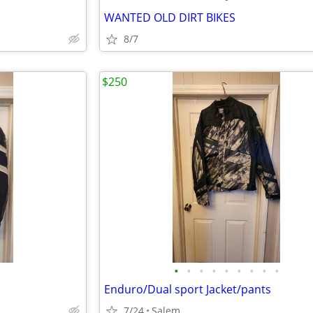
WANTED OLD DIRT BIKES
8/7
$250
•
•
•
•
•
•
•
•
•
Enduro/Dual sport Jacket/pants
7/24
Salem