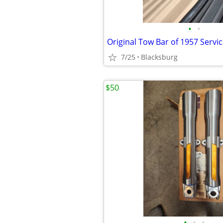
•
•
Original Tow Bar of 1957 Servic
7/25
Blacksburg
$50
•
•
•