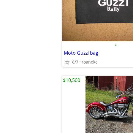
•
Moto Guzzi bag
8/7
roanoke
$10,500