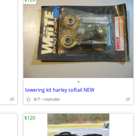
•
lowering kit harley softail NEW
8/7
roanoke
$120