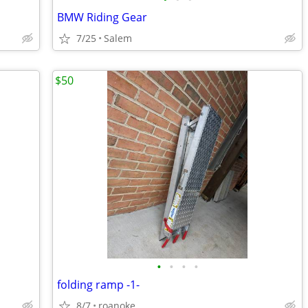
BMW Riding Gear
7/25
Salem
$50
•
•
•
•
folding ramp -1-
8/7
roanoke