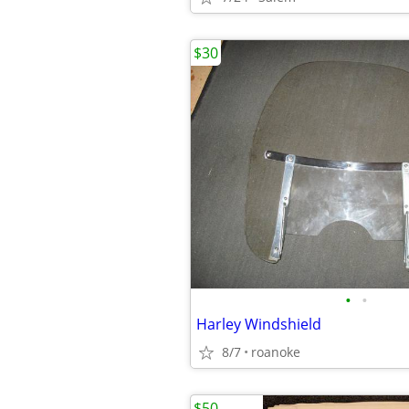
$30
•
•
Harley Windshield
8/7
roanoke
$50