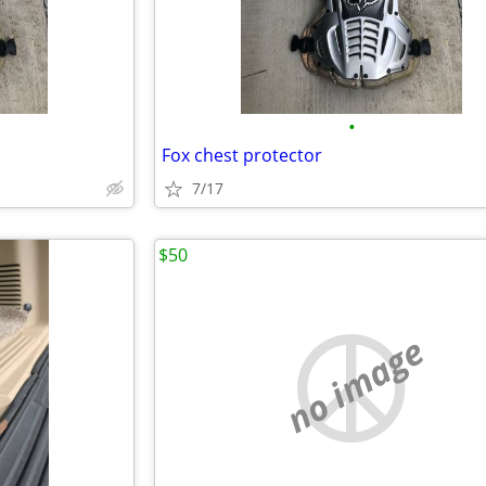
•
Fox chest protector
7/17
$50
no image