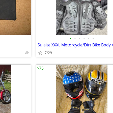
•
•
•
•
•
•
7/29
$75